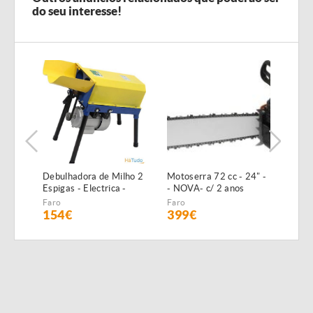
do seu interesse!
Debulhadora de Milho 2
Motoserra 72 cc - 24" -
COL
Espigas - Electrica -
- NOVA- c/ 2 anos
REB
1100W - NOVA
Garantia
LAV
Faro
Faro
Évor
BE4
154€
399€
[ad