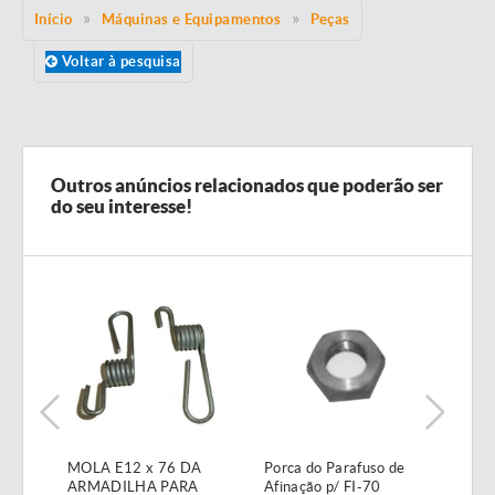
Início
Máquinas e Equipamentos
Peças
Voltar à pesquisa
Outros anúncios relacionados que poderão ser
do seu interesse!
MOLA E12 x 76 DA
Porca do Parafuso de
Válv
ARMADILHA PARA
Afinação p/ FI-70
1/2