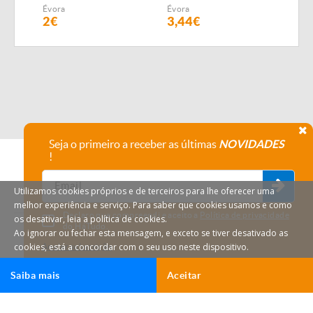
SEMEADOR
Évora
Évora
Évor
PNEUMÁTICO FIALHO
2€
3,44€
4,1
SUPER
Seja o primeiro a receber as últimas
NOVIDADES
!
Utilizamos cookies próprios e de terceiros para lhe oferecer uma
melhor experiência e serviço. Para saber que cookies usamos e como
Declaro que compreendi e aceito a
Política de privacidade
os desativar, leia a política de cookies.
do HáTudo.
Ao ignorar ou fechar esta mensagem, e exceto se tiver desativado as
cookies, está a concordar com o seu uso neste dispositivo.
Anular subscrição
Saiba mais
Aceitar
Ligar
Email
HáTudo © 2026 Todos os direitos reservados.