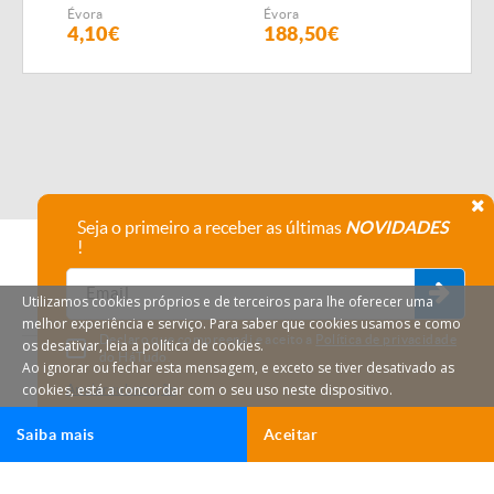
Évora
Évora
Évor
4,10€
188,50€
4,2
Seja o primeiro a receber as últimas
NOVIDADES
!
Utilizamos cookies próprios e de terceiros para lhe oferecer uma
melhor experiência e serviço. Para saber que cookies usamos e como
Declaro que compreendi e aceito a
Política de privacidade
os desativar, leia a política de cookies.
do HáTudo.
Ao ignorar ou fechar esta mensagem, e exceto se tiver desativado as
cookies, está a concordar com o seu uso neste dispositivo.
Anular subscrição
Saiba mais
Aceitar
Ligar
Email
HáTudo © 2026 Todos os direitos reservados.