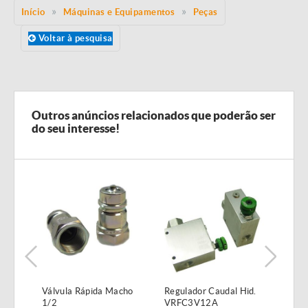
Início
Máquinas e Equipamentos
Peças
Voltar à pesquisa
Outros anúncios relacionados que poderão ser
do seu interesse!
de
Válvula Rápida Macho
Regulador Caudal Hid.
Palh
1/2
VRFC3V12A
para