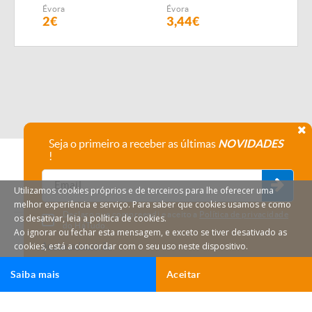
SEMEADOR
Évora
Évora
Évor
PNEUMÁTICO FIALHO
2€
3,44€
4,1
SUPER
Seja o primeiro a receber as últimas
NOVIDADES
!
Utilizamos cookies próprios e de terceiros para lhe oferecer uma
melhor experiência e serviço. Para saber que cookies usamos e como
Declaro que compreendi e aceito a
Política de privacidade
os desativar, leia a política de cookies.
do HáTudo.
Ao ignorar ou fechar esta mensagem, e exceto se tiver desativado as
cookies, está a concordar com o seu uso neste dispositivo.
Anular subscrição
Saiba mais
Aceitar
Ligar
Email
HáTudo © 2026 Todos os direitos reservados.