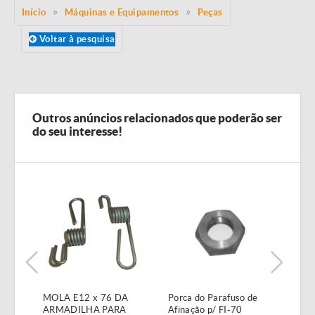
Início
Máquinas e Equipamentos
Peças
Voltar à pesquisa
Outros anúncios relacionados que poderão ser
do seu interesse!
MOLA E12 x 76 DA
Porca do Parafuso de
Válv
ARMADILHA PARA
Afinação p/ FI-70
1/2