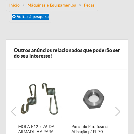
Início
Máquinas e Equipamentos
Peças
Voltar à pesquisa
Outros anúncios relacionados que poderão ser
do seu interesse!
MOLA E12 x 76 DA
Porca do Parafuso de
Válv
ARMADILHA PARA
Afinação p/ FI-70
1/2