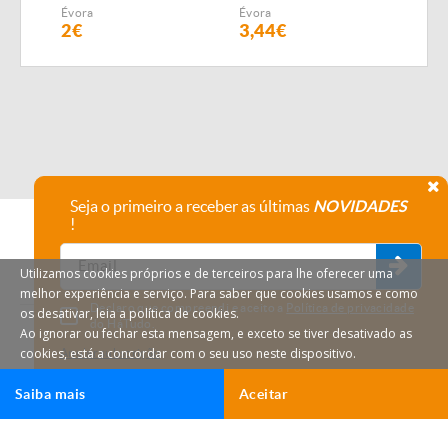
SEMEADOR
Évora
Évora
Évor
PNEUMÁTICO FIALHO
2€
3,44€
4,1
SUPER
Seja o primeiro a receber as últimas
NOVIDADES
!
Utilizamos cookies próprios e de terceiros para lhe oferecer uma
melhor experiência e serviço. Para saber que cookies usamos e como
Declaro que compreendi e aceito a
Política de privacidade
os desativar, leia a política de cookies.
do HáTudo.
Ao ignorar ou fechar esta mensagem, e exceto se tiver desativado as
cookies, está a concordar com o seu uso neste dispositivo.
Anular subscrição
Saiba mais
Aceitar
Ligar
Email
HáTudo © 2026 Todos os direitos reservados.