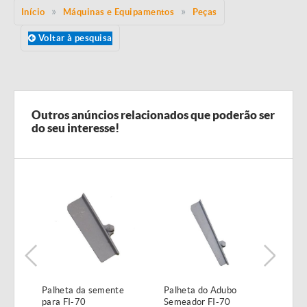
Início
Máquinas e Equipamentos
Peças
Voltar à pesquisa
Outros anúncios relacionados que poderão ser
do seu interesse!
id.
Palheta da semente
Palheta do Adubo
Para
para FI-70
Semeador FI-70
Seme