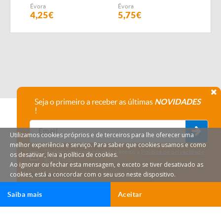
Évora
Évora
Évor
4,25€
5,75€
9,6
Seja o primeiro a receber as últimas
NOVIDADES
!
Utilizamos cookies próprios e de terceiros para lhe oferecer uma
melhor experiência e serviço. Para saber que cookies usamos e como
Declaro que compreendi e aceito a
Política de privacidade
os desativar, leia a política de cookies.
do HáTudo.
Ao ignorar ou fechar esta mensagem, e exceto se tiver desativado as
cookies, está a concordar com o seu uso neste dispositivo.
Anular subscrição
Saiba mais
Aceitar
Ligar
Email
HáTudo © 2026 Todos os direitos reservados.