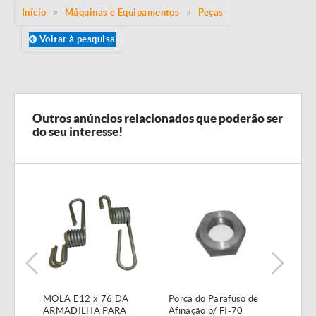
Início
Máquinas e Equipamentos
Peças
Voltar à pesquisa
Outros anúncios relacionados que poderão ser
do seu interesse!
MOLA E12 x 76 DA
Porca do Parafuso de
Válv
ARMADILHA PARA
Afinação p/ FI-70
1/2