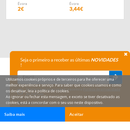
SEMEADOR
Évora
Évora
Évor
PNEUMÁTICO FIALHO
2€
3,44€
4,1
SUPER
Seja o primeiro a receber as últimas
NOVIDADES
!
Utilizamos cookies próprios e de terceiros para lhe oferecer uma
melhor experiência e serviço. Para saber que cookies usamos e como
Declaro que compreendi e aceito a
Política de privacidade
os desativar, leia a política de cookies.
do HáTudo.
Ao ignorar ou fechar esta mensagem, e exceto se tiver desativado as
cookies, está a concordar com o seu uso neste dispositivo.
Anular subscrição
Saiba mais
Aceitar
Ligar
Email
HáTudo © 2026 Todos os direitos reservados.