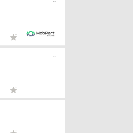
...
...