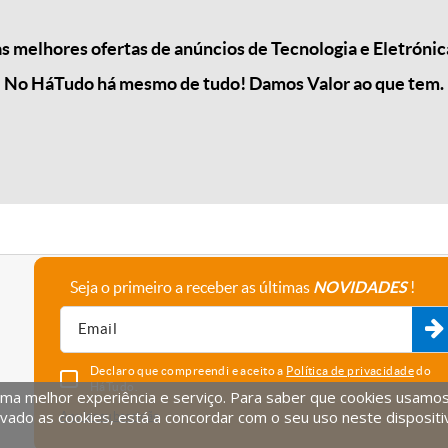
 melhores ofertas de anúncios de Tecnologia e Eletrónica
No HáTudo há mesmo de tudo! Damos Valor ao que tem.
Seja o primeiro a receber as últimas
NOVIDADES
!
A empresa
Fale connosco
Recrutamento
Parceiros
Declaro que compreendi e aceito a
Política de privacidade
do
HáTudo.
uma melhor experiência e serviço. Para saber que cookies usamos e
vado as cookies, está a concordar com o seu uso neste dispositi
Anular subscrição