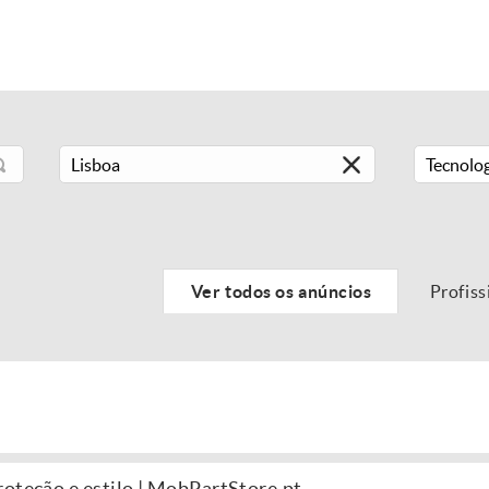
Tecnolog
Ver todos os anúncios
Profiss
roteção e estilo | MobPartStore.pt