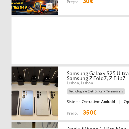
30€
Preço:
Samsung Galaxy S25 Ultra
Samsung Z Fold7, Z Flip7
Lisboa
,
Lisboa
Tecnologia e Eletrónica
Telemóveis
Sistema Operativo:
Android
Op
350€
Preço:
Apple iPhone 17 Pro Max, i