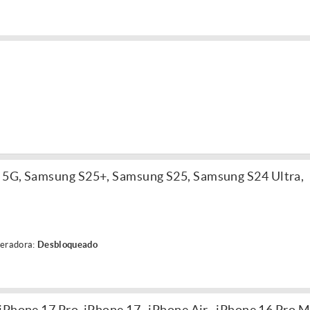
 5G, Samsung S25+, Samsung S25, Samsung S24 Ultra,
eradora:
Desbloqueado
Phone 17 Pro, iPhone 17 , iPhone Air , iPhone 16 Pro M