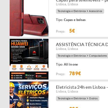
Lisboa
,
Lisboa
Tecnologia e Eletrónica
Acessórios
Tipo:
Capas e bolsas
5€
Preço:
ASSISTÊNCIA TÉCNICA 
Lisboa
,
Lisboa
Tecnologia e Eletrónica
Computadores
Tipo:
All in one
789€
Preço:
Eletricista 24h em Lisboa 
Lisboa
,
Lisboa
Tecnologia e Eletrónica
Outros