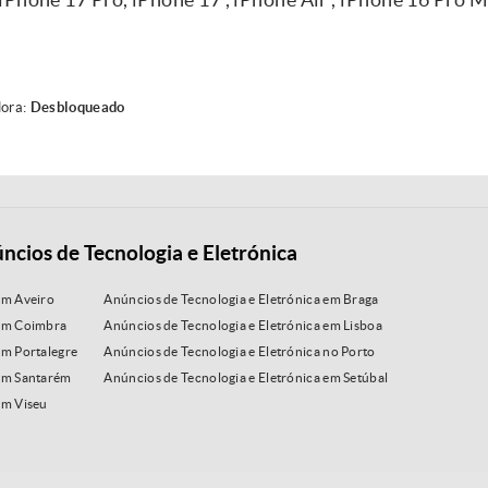
ora:
Desbloqueado
ncios de Tecnologia e Eletrónica
em Aveiro
Anúncios de Tecnologia e Eletrónica em Braga
 em Coimbra
Anúncios de Tecnologia e Eletrónica em Lisboa
em Portalegre
Anúncios de Tecnologia e Eletrónica no Porto
 em Santarém
Anúncios de Tecnologia e Eletrónica em Setúbal
em Viseu