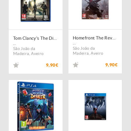
Homefront The Revolution USADO
Tom Clancy's The Division 2 USADO PS4
...
...
São João da
São João da
Madeira
,
Aveiro
Madeira
,
Aveiro
9,90€
9,90€