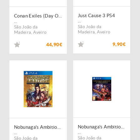
Just Cause 3 PS4
Conan Exiles (Day One Edition) PS4
...
...
São João da
São João da
Madeira
,
Aveiro
Madeira
,
Aveiro
9,90€
44,90€
Nobunaga's Ambition SOI Ascension
Nobunaga's Ambition Sphere of Influence PS4
...
...
São João da
São João da