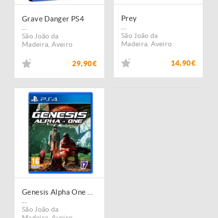
Prey
Grave Danger PS4
...
...
São João da
São João da
Madeira
,
Aveiro
Madeira
,
Aveiro
14,90€
29,90€
Genesis Alpha One PS4
...
São João da
Madeira
,
Aveiro