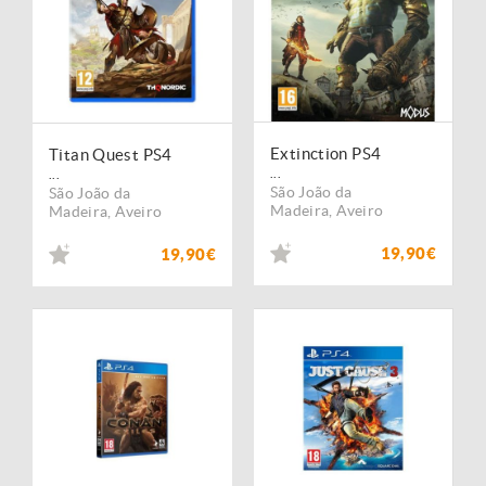
Extinction PS4
Titan Quest PS4
...
...
São João da
São João da
Madeira
,
Aveiro
Madeira
,
Aveiro
19,90€
19,90€