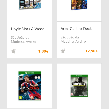
ArmaGallant Decks of Destiny
Hoyle Slots & Video Poker
...
...
São João da
São João da
Madeira
,
Aveiro
Madeira
,
Aveiro
12,90€
1,80€