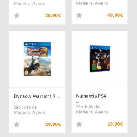
Madeira
,
Aveiro
Madeira
,
Aveiro
49,90€
20,90€
Numantia PS4
Dynasty Warriors 9 USADO PS4
...
...
São João da
São João da
Madeira
,
Aveiro
Madeira
,
Aveiro
19,90€
29,90€