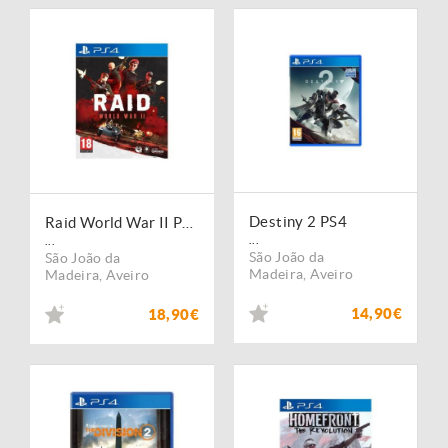
Destiny 2 PS4
Raid World War II PS4
...
...
São João da
São João da
Madeira
,
Aveiro
Madeira
,
Aveiro
14,90€
18,90€