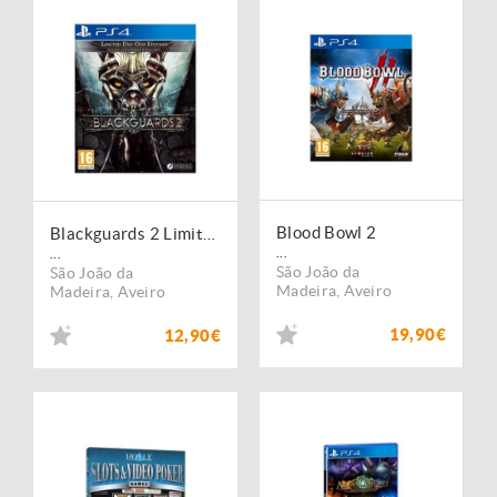
Blood Bowl 2
Blackguards 2 Limited Day One Edition USADO PS4
...
...
São João da
São João da
Madeira
,
Aveiro
Madeira
,
Aveiro
19,90€
12,90€