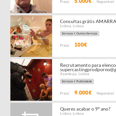
5.000€
Preço:
Negociável
Consultas grátis AMARR
Lisboa
,
Lisboa
Serviços
Outros Serviços
100€
Preço:
Recrutamento para elenco 
supercastingprodporno@
Azambuja
,
Lisboa
Serviços
Publicidade
9.000€
Preço:
Negociável
Queres acabar o 9º ano?
Lisboa
,
Lisboa