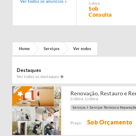
Ver todos os anúncios
Manutenção,
Lisboa
Restauro e
Sob
Remodelação de
Consulta
imóveis!
Home
Serviços
Ver todos
Destaques
Ver todos os destaques
Renovação, Restauro e Re
Lisboa
,
Lisboa
Serviços
Serviços Técnicos e Reparaçõ
Sob Orçamento
Preço: