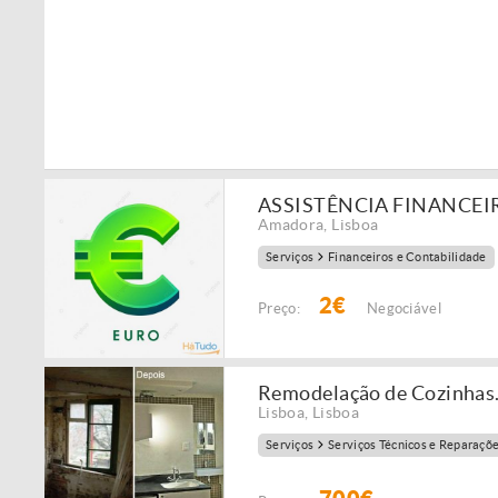
ASSISTÊNCIA FINANCEI
Amadora
,
Lisboa
Serviços
Financeiros e Contabilidade
2€
Preço:
Negociável
Remodelação de Cozinhas
Lisboa
,
Lisboa
Serviços
Serviços Técnicos e Reparaçõ