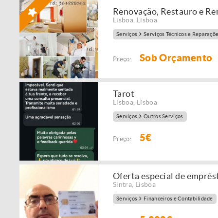
Renovação, Restauro e Re
Lisboa
,
Lisboa
Serviços
Serviços Técnicos e Reparaçõ
Sob Orçamento
Preço:
Tarot
Lisboa
,
Lisboa
Serviços
Outros Serviços
5€
Preço:
Oferta especial de emprést
Sintra
,
Lisboa
Serviços
Financeiros e Contabilidade