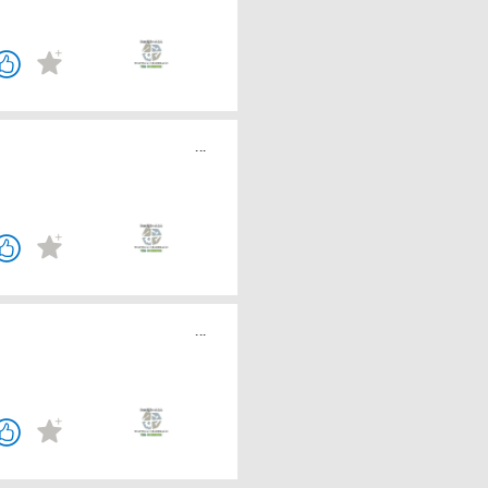
...
...