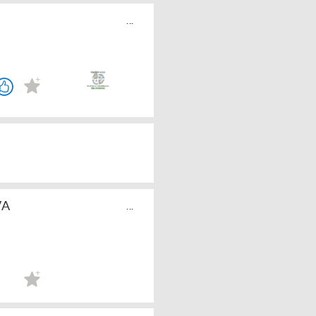
...
VA
...