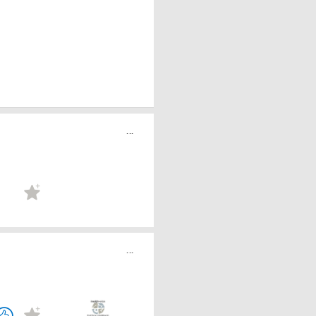
...
...