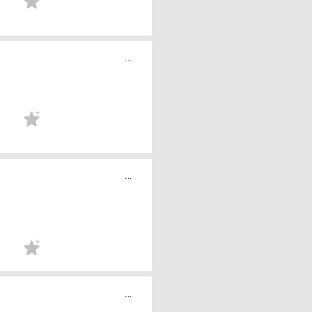
...
...
...