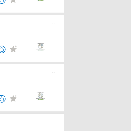
...
...
...