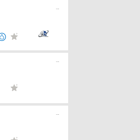
...
...
...