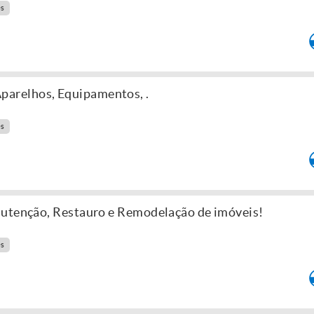
es
relhos, Equipamentos, .
es
nutenção, Restauro e Remodelação de imóveis!
es