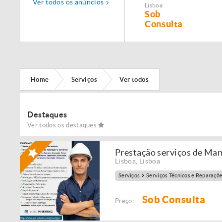
Ver todos os anúncios
Manutenção,
Lisboa
Restauro e
Sob
Remodelação de
Consulta
imóveis!
Home
Serviços
Ver todos
Destaques
Ver todos os destaques
Prestação serviços de Ma
Lisboa
,
Lisboa
Serviços
Serviços Técnicos e Reparaçõ
Sob Consulta
Preço: