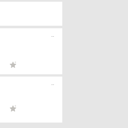
...
...