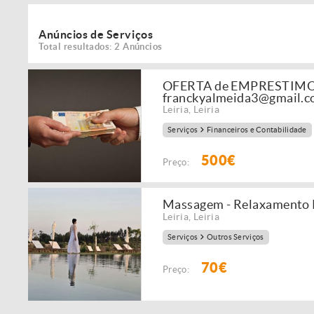
Anúncios de Serviços
Total resultados: 2 Anúncios
OFERTA de EMPRESTIMO pes
franckyalmeida3@gmail.
Leiria
,
Leiria
Serviços
Financeiros e Contabilidade
500€
Preço:
Massagem - Relaxamento Pr
Leiria
,
Leiria
Serviços
Outros Serviços
70€
Preço: