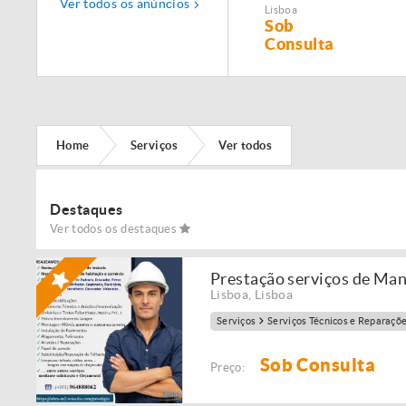
Ver todos os anúncios
Manutenção,
Lisboa
Restauro e
Sob
Remodelação de
Consulta
imóveis!
Home
Serviços
Ver todos
Destaques
Ver todos os destaques
Prestação serviços de Ma
Lisboa
,
Lisboa
Serviços
Serviços Técnicos e Reparaçõ
Sob Consulta
Preço: