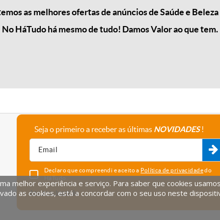
emos as melhores ofertas de anúncios de Saúde e Beleza 
No HáTudo há mesmo de tudo! Damos Valor ao que tem.
Seja o primeiro a receber as últimas
NOVIDADES
!
A empresa
Fale connosco
Recrutamento
Parceiros
Declaro que compreendi e aceito a
Política de privacidade
do
HáTudo.
uma melhor experiência e serviço. Para saber que cookies usamos e
vado as cookies, está a concordar com o seu uso neste dispositi
Anular subscrição