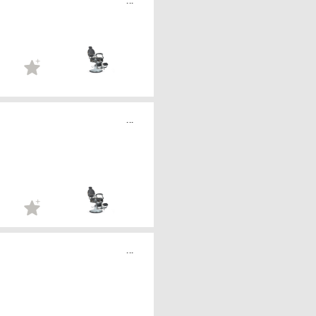
...
...