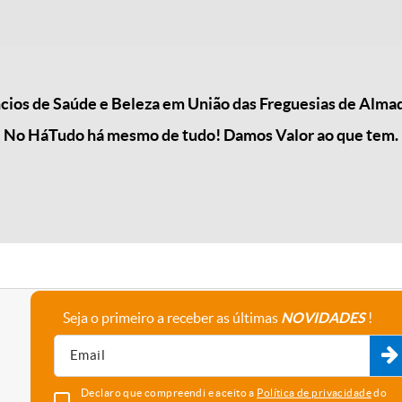
ios de Saúde e Beleza em União das Freguesias de Almada
No HáTudo há mesmo de tudo! Damos Valor ao que tem.
Seja o primeiro a receber as últimas
NOVIDADES
!
A empresa
Fale connosco
Recrutamento
Parceiros
Declaro que compreendi e aceito a
Política de privacidade
do