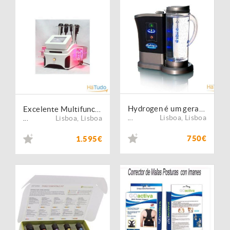
Hydrogen é um gerador de água enriquecida com hidrogénio online
Excelente Multifuncional, Lipolaser, cavitação, Vacuum, Radiofrequência
Lisboa
,
Lisboa
Lisboa
,
Lisboa
...
...
750€
1.595€