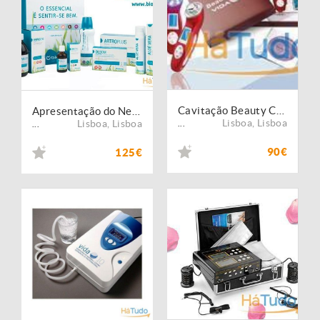
Cavitação Beauty Care 5 in 1 novidade
Apresentação do Negocio e Formação De Produto de Suplementos naturais
Lisboa
,
Lisboa
Lisboa
,
Lisboa
...
...
90€
125€