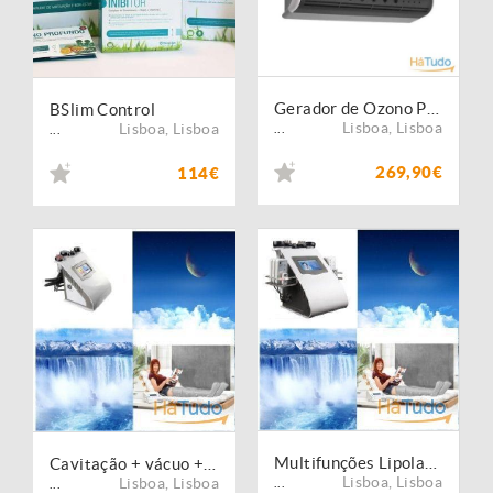
Gerador de Ozono PLUS - 3 EM 1 VIDA 10
BSlim Control
Lisboa
,
Lisboa
Lisboa
,
Lisboa
...
...
269,90€
114€
Multifunções Lipolaser + cavitação + RF + Vacuo + Pressoterapia vida10
Cavitação + vácuo + RF 5 in 1 Profissinal 2016 + Pressoterapia vida 10
Lisboa
,
Lisboa
Lisboa
,
Lisboa
...
...