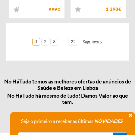
1.398€
999€
1
2
3
...
22
Seguinte
No HáTudo temos as melhores ofertas de anúncios de
Saúde e Beleza em Lisboa
No HáTudo há mesmo de tudo! Damos Valor ao que
tem.
Seja o primeiro a receber as últimas
NOVIDADES
!