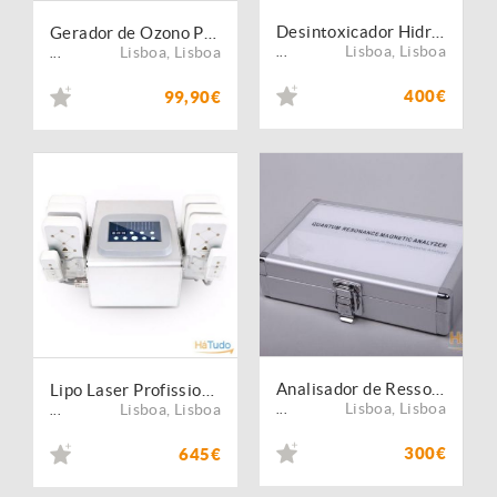
Desintoxicador Hidro Detox Spa Duolinfa
Gerador de Ozono Portátil Vida 10
Lisboa
,
Lisboa
Lisboa
,
Lisboa
...
...
400€
99,90€
Analisador de Ressonância Magnética Quântica 4G NOVA GERAÇÃO Prof
Lipo Laser Profissional Redução Natural novidade
Lisboa
,
Lisboa
Lisboa
,
Lisboa
...
...
300€
645€