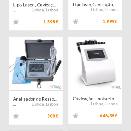
Lipolaser,Cavitação,RF,Vácuo,+Pressoterapia+Saco Sauna+Eletroest.
Lipo Laser , Cavitação, RF, Vácuo + Pressoterapia vida 10
Lisboa
,
Lisboa
Lisboa
,
Lisboa
...
...
1.999€
1.398€
Cavitação Unoisetion + Radiofrequência + 3D + Vacuo Infrafermelhos
Analisador de Ressonância Magnética Quântica novidade
Lisboa
,
Lisboa
Lisboa
,
Lisboa
...
...
646,35€
300€