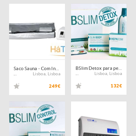
BSlim Detox para perder o excesso de peso
Saco Sauna - Com Infravermelhos Novidade 2016
Lisboa
,
Lisboa
Lisboa
,
Lisboa
...
...
132€
249€