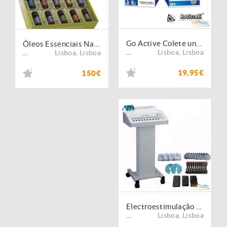
Go Active Colete unissexo, corretor de postura, que alivia as dores
Óleos Essenciais Naturais Caixa Família com 10 unidades DoTerra
Lisboa
,
Lisboa
Lisboa
,
Lisboa
...
...
19,95€
150€
Electroestimulação Passivo Profissional
Lisboa
,
Lisboa
...