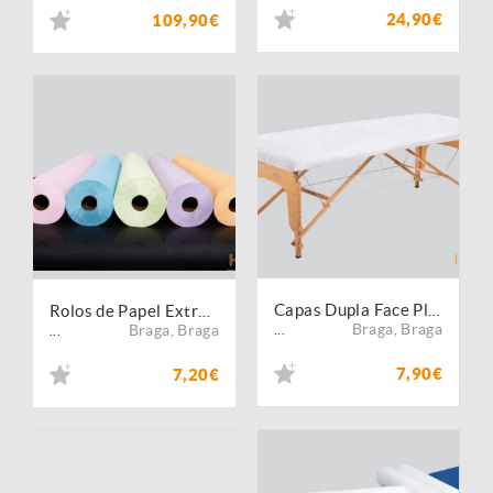
24,90€
109,90€
Capas Dupla Face Plastificado TNT (Conjunto de 5)
Rolos de Papel Extra Crepado Colour - 60cmx80mts
Braga
,
Braga
Braga
,
Braga
...
...
7,90€
7,20€