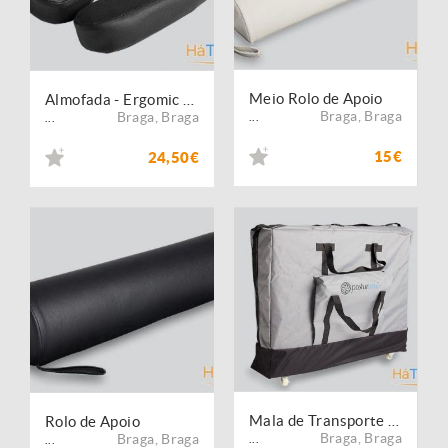
Meio Rolo de Apoio
Almofada - Ergomic Cloud™
Braga
,
Braga
Braga
,
Braga
...
...
15€
24,50€
Mala de Transporte com Rodas - Ongoing
Rolo de Apoio
Braga
,
Braga
Braga
,
Braga
...
...