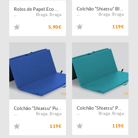
Colchão “Shiatsu” Black Cherry
Rolos de Papel Eco Gofrado - Ultra-resistente 60cmx80mts
Braga
,
Braga
Braga
,
Braga
...
...
119€
5,90€
Colchão “Shiatsu” Power Nature
Colchão “Shiatsu” Pure Sky
Braga
,
Braga
Braga
,
Braga
...
...
119€
119€