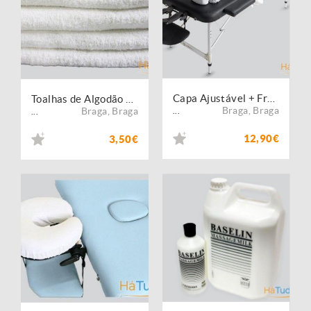
Capa Ajustável + Fronha (Laváveis)
Toalhas de Algodão Pure
Braga
,
Braga
Braga
,
Braga
...
...
12,90€
3,50€