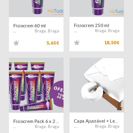
Fisiocrem 250 ml
Fisiocrem 60 ml
Braga
,
Braga
Braga
,
Braga
...
...
18,50€
5,65€
Capa Ajustável + Lençol de Cima + Fronha (Laváveis)
Fisiocrem Pack 6 x 250 ml - Oferta tubo 60 ml
Braga
,
Braga
Braga
,
Braga
...
...