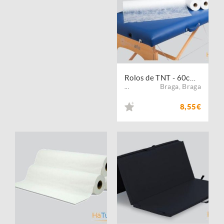
Rolos de TNT - 60cmx100mts
Braga
,
Braga
...
8,55€