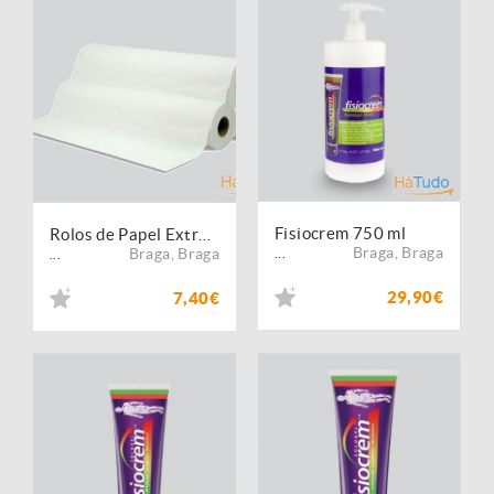
Fisiocrem 750 ml
Rolos de Papel Extra Crepado - 60cmx100mts
Braga
,
Braga
Braga
,
Braga
...
...
29,90€
7,40€