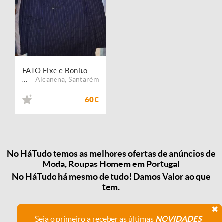
FATO Fixe e Bonito - Festa Finalistas
Alcanena
,
Santarém
...
60€
No HáTudo temos as melhores ofertas de anúncios de
Moda, Roupas Homem em Portugal
No HáTudo há mesmo de tudo! Damos Valor ao que
tem.
Seja o primeiro a receber as últimas
NOVIDADES