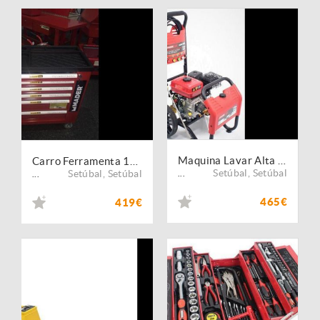
Maquina Lavar Alta Pressão Gasolina 250BAR MADER
Carro Ferramenta 156Pçs c/Porta Lateral MADER
Setúbal
,
Setúbal
Setúbal
,
Setúbal
...
...
465€
419€