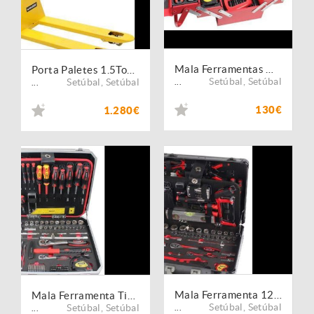
Mala Ferramentas Metalica 92Pçs MADER
Porta Paletes 1.5Ton Semi- Eletrico
Setúbal
,
Setúbal
Setúbal
,
Setúbal
...
...
130€
1.280€
Mala Ferramenta 123Pçs MADER
Mala Ferramenta Tipo Trolley 142Pçs MADER
Setúbal
,
Setúbal
Setúbal
,
Setúbal
...
...