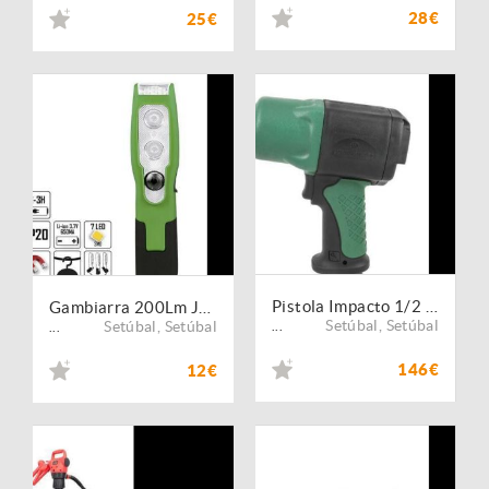
28€
25€
Pistola Impacto 1/2 JONNESWAY 935Nm PROMO!!!!
Gambiarra 200Lm JBM PROMO
Setúbal
,
Setúbal
Setúbal
,
Setúbal
...
...
146€
12€