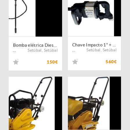
Chave Impacto 1" + OFERTA 8 Chaves 1" 24mm a 41mm
Bomba elétrica Diesel KROFTOOLS
Setúbal
,
Setúbal
Setúbal
,
Setúbal
...
...
560€
150€