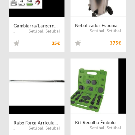
Nebulizador Espuma INOX 24L 8Bar APAC
Gambiarra/Lanterna JBM 200Lm Flexivel
Setúbal
,
Setúbal
Setúbal
,
Setúbal
...
...
375€
35€
Kit Recolha Êmbolos P/Travões com 22 Peças JBM 53231
Rabo Força Articulado 1/2 600mm JBM
Setúbal
,
Setúbal
Setúbal
,
Setúbal
...
...