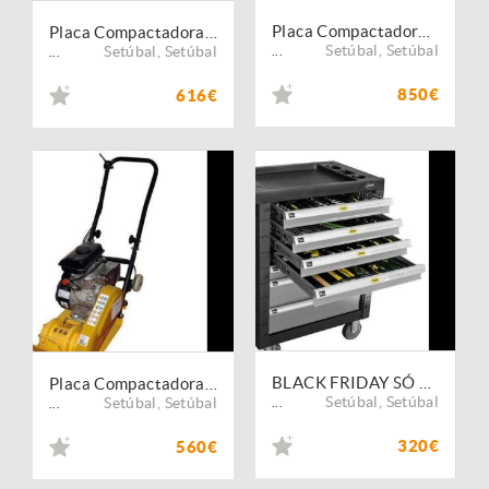
Placa Compactadora Gasolina PPC90G PREÇO ATÉ FINAL ANO
Placa Compactadora Gasolina PPC60G PREÇO ATÉ FINAL ANO
Setúbal
,
Setúbal
Setúbal
,
Setúbal
...
...
850€
616€
BLACK FRIDAY SÓ ATÉ DIA 1 Carro Ferramenta JBM 7 Gav. 172Peças
Placa Compactadora Gasolina PPC50G PREÇO ATÉ FINAL ANO
Setúbal
,
Setúbal
Setúbal
,
Setúbal
...
...
320€
560€