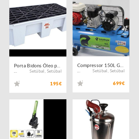
Compressor 150L Gasolina + Elétrico 5.5HP+3HP SAURIUM®
Porta Bidons Óleo para 2 Bidons 200L APAC
Setúbal
,
Setúbal
Setúbal
,
Setúbal
...
...
699€
195€