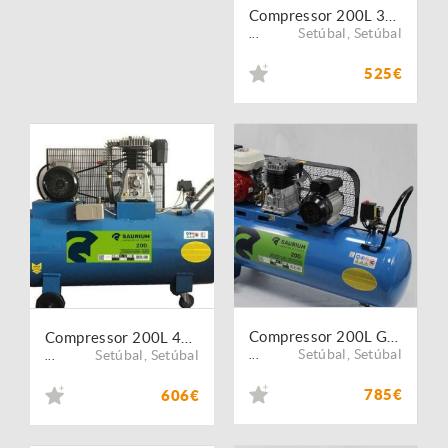
Compressor 200L 3HP 220V SAURIUM® (Preço Promocional)
Setúbal
,
Setúbal
...
525€
Compressor 200L Gasolina + Elétrico 5.5HP+3HP SAURIUM®
Compressor 200L 4HP 400V SAURIUM® (Preço Promocional)
Setúbal
,
Setúbal
Setúbal
,
Setúbal
...
...
785€
606€