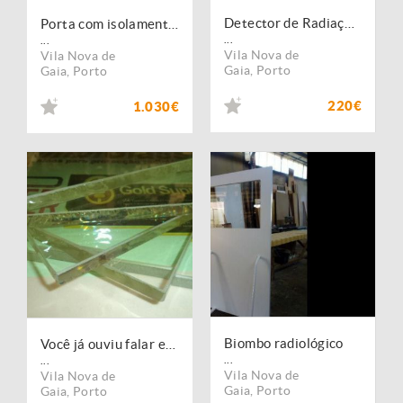
Detector de Radiação Nuclear Gamma X-ray para IOS Smartphone
Porta com isolamento para Imagiologia com Visor Plumbífero
...
...
Vila Nova de
Vila Nova de
Gaia
,
Porto
Gaia
,
Porto
220€
1.030€
Biombo radiológico
Você já ouviu falar em vidro Chumbineo ou Plumbífero?
...
...
Vila Nova de
Vila Nova de
Gaia
,
Porto
Gaia
,
Porto