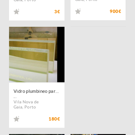
900€
3€
Vidro plumbineo para protecção radiológica
...
Vila Nova de
Gaia
,
Porto
180€