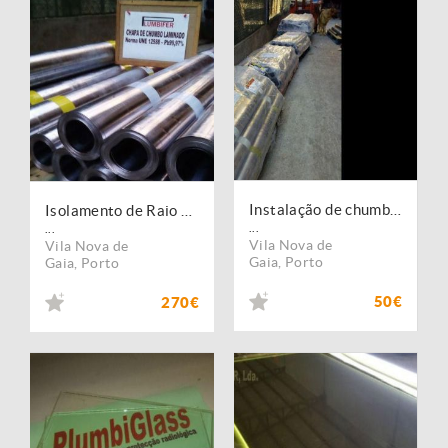
Instalação de chumbo para barreira radiológica
Isolamento de Raio X em clinicas Dentárias e Veterinárias
...
...
Vila Nova de
Vila Nova de
Gaia
,
Porto
Gaia
,
Porto
50€
270€