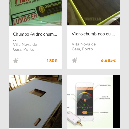
Vidro chumbineo ou plumbífero 2600 x 1200 mm 150 kV Eq.2mmPb
Chumbo -Vidro chumbinio ou plumbífero para proteção radiologica
...
...
Vila Nova de
Vila Nova de
Gaia
,
Porto
Gaia
,
Porto
6.685€
180€