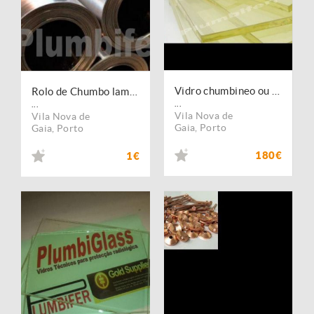
Vidro chumbineo ou plumbifero para protecçao Raio X
Rolo de Chumbo laminado em chapa para isolamento radiológico
...
...
Vila Nova de
Vila Nova de
Gaia
,
Porto
Gaia
,
Porto
180€
1€