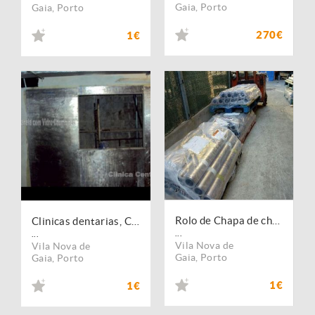
Gaia
,
Porto
Gaia
,
Porto
270€
1€
Rolo de Chapa de chumbo para Isolamentos radiologicos
Clinicas dentarias, Chapa de chumbo para barreiras de protecção Raio X
...
...
Vila Nova de
Vila Nova de
Gaia
,
Porto
Gaia
,
Porto
1€
1€