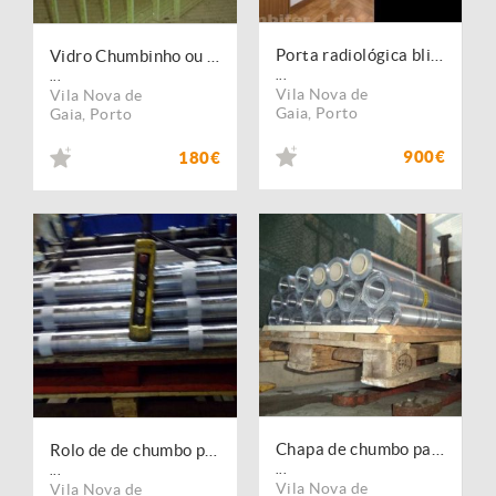
Porta radiológica blindada com chumbo
Vidro Chumbinho ou Plumbifero para todos os ramos da Imagiologia
...
...
Vila Nova de
Vila Nova de
Gaia
,
Porto
Gaia
,
Porto
900€
180€
Chapa de chumbo para isolamento radiologico
Rolo de de chumbo para Isolamentos radiologicos
...
...
Vila Nova de
Vila Nova de