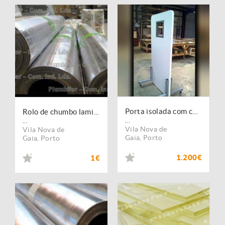
Porta isolada com chumbo para imagiologia
Rolo de chumbo laminado para isolamentos ionicos
...
...
Vila Nova de
Vila Nova de
Gaia
,
Porto
Gaia
,
Porto
1.200€
1€