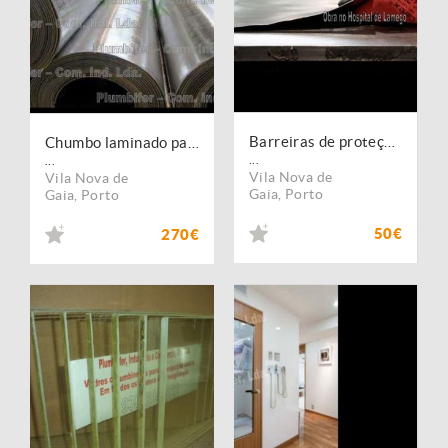
Barreiras de proteção radiológica, Estudo, projeto e implantação
Chumbo laminado para isolamentos e barreiras anti radiações
...
...
Vila Nova de
Vila Nova de
Gaia
,
Porto
Gaia
,
Porto
50€
270€