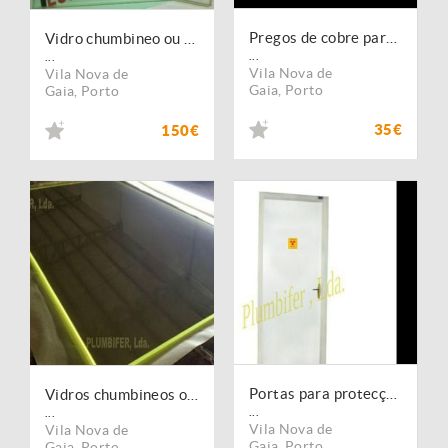
Pregos de cobre para construção e reparação naval
Vidro chumbineo ou plumbífero para proteção radiologica
...
...
Vila Nova de
Vila Nova de
Gaia
,
Porto
Gaia
,
Porto
35€
150€
Portas para protecção radiológica
Vidros chumbineos ou Plumbiferos e Barreiras de protecção radiológica
...
...
Vila Nova de
Vila Nova de
Gaia
,
Porto
Gaia
,
Porto