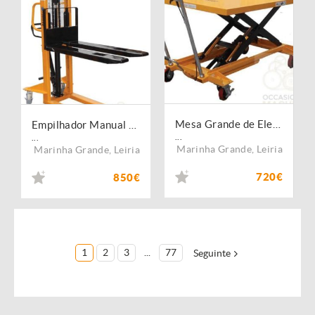
Mesa Grande de Elevação de Tesoura 1000 Kg
Empilhador Manual 1000 Kg
...
...
Marinha Grande
,
Leiria
Marinha Grande
,
Leiria
720€
850€
1
2
3
...
77
Seguinte