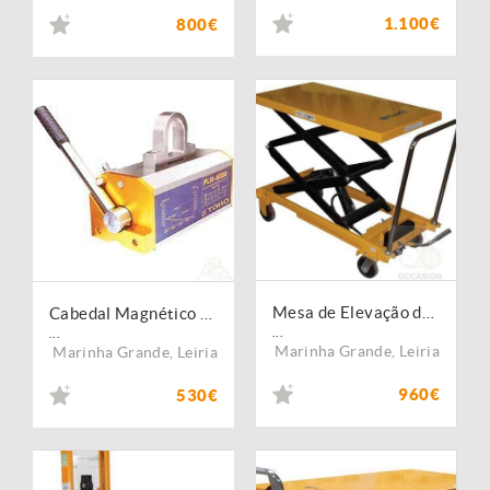
1.100€
800€
Mesa de Elevação de Tesoura Dupla 800 Kg
Cabedal Magnético / Ímanes de Elevação
...
...
Marinha Grande
,
Leiria
Marinha Grande
,
Leiria
960€
530€