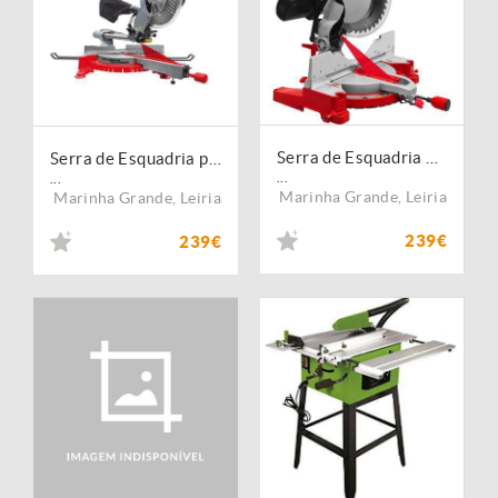
Serra de Esquadria para Madeira KG305JL_230V
Serra de Esquadria para Madeira KAP255XJL_230V
...
...
Marinha Grande
,
Leiria
Marinha Grande
,
Leiria
239€
239€