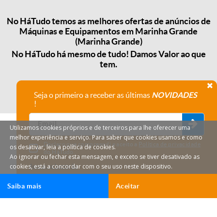
No HáTudo temos as melhores ofertas de anúncios de
Máquinas e Equipamentos em Marinha Grande
(Marinha Grande)
No HáTudo há mesmo de tudo! Damos Valor ao que
tem.
Seja o primeiro a receber as últimas
NOVIDADES
!
Utilizamos cookies próprios e de terceiros para lhe oferecer uma
melhor experiência e serviço. Para saber que cookies usamos e como
Declaro que compreendi e aceito a
Política de privacidade
os desativar, leia a política de cookies.
do HáTudo.
Ao ignorar ou fechar esta mensagem, e exceto se tiver desativado as
cookies, está a concordar com o seu uso neste dispositivo.
Anular subscrição
Saiba mais
Aceitar
HáTudo © 2026 Todos os direitos reservados.