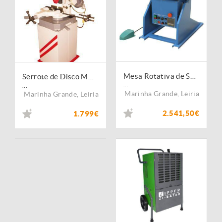
Mesa Rotativa de Soldagem 300kg 30
Serrote de Disco MK300
...
...
Marinha Grande
,
Leiria
Marinha Grande
,
Leiria
2.541,50€
1.799€