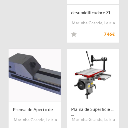
desumidificadore ZI-BAT60
...
Marinha Grande
,
Leiria
746€
Plaina de Superfície e Espessura HOB410PLL
Prensa de Aperto de 88 mm
...
...
Marinha Grande
,
Leiria
Marinha Grande
,
Leiria