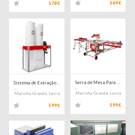
569€
178€
Serra de Mesa Para Madeira TS400ZAL_400V
Sistema de Extração para Madeira ABS5000SE_400V
...
...
Marinha Grande
,
Leiria
Marinha Grande
,
Leiria
599€
599€