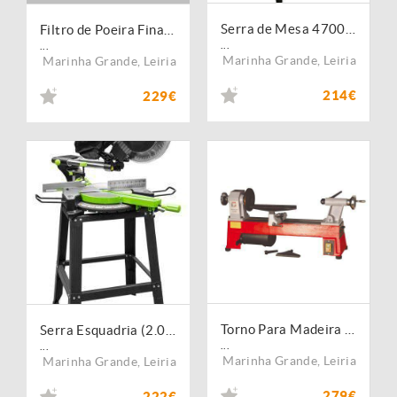
Serra de Mesa 4700rpm
Filtro de Poeira Fina ABSFF2
...
...
Marinha Grande
,
Leiria
Marinha Grande
,
Leiria
214€
229€
Torno Para Madeira D460_230V
Serra Esquadria (2.0kW/230V/305 mm)
...
...
Marinha Grande
,
Leiria
Marinha Grande
,
Leiria
279€
222€