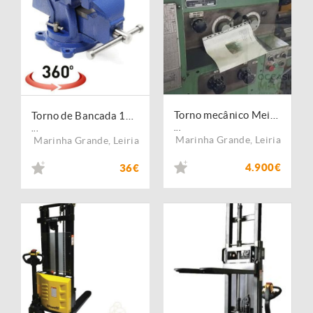
Torno mecânico Meinco
Torno de Bancada 100mm com bigorna
...
...
Marinha Grande
,
Leiria
Marinha Grande
,
Leiria
4.900€
36€