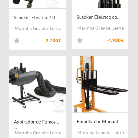
Stacker Elétrico com Free Lift 1200 Kg
Stacker Elétrico 1000 Kg
...
...
Marinha Grande
,
Leiria
Marinha Grande
,
Leiria
4.900€
2.700€
Empilhador Manual 1500 Kg
Aspirador de Fumos 430 m3/h
...
...
Marinha Grande
,
Leiria
Marinha Grande
,
Leiria