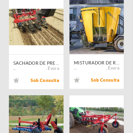
MISTURADOR DE RAÇÃO REBOCÁVEL MAMMUT PROFI MIX
SACHADOR DE PRECISÃO TERRATECK DUO
,
Évora
,
Évora
...
...
Sob Consulta
Sob Consulta