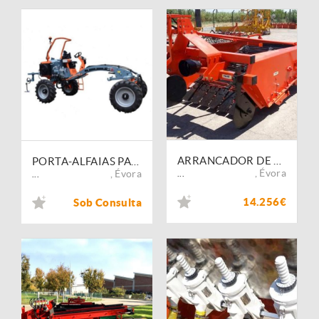
ARRANCADOR DE BATATAS FIALHO FI-ARB/06/ 2T/1500/MEC 2L C/TAPETE LATERAL
PORTA-ALFAIAS PARA JARDINAGEM SERIES-E TERRATECK
,
Évora
,
Évora
...
...
14.256€
Sob Consulta