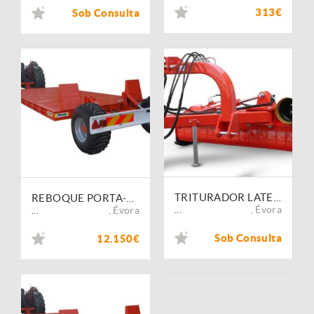
313€
Sob Consulta
TRITURADOR LATERAL JOPER SÉRIE DESCENTAVEL
REBOQUE PORTA-ALFAIAS FIALHO FI-RTH 6200 X 2500 X 20 C/RODAS E TRAVÃO HID.
,
Évora
,
Évora
...
...
Sob Consulta
12.150€