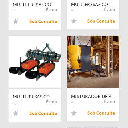
MULTIFRESAS COMEB FP - FPA - FPXA
MULTI-FRESAS COMEB FLA
,
Évora
,
Évora
...
...
Sob Consulta
Sob Consulta
MISTURADOR DE RAÇÃO FIXO MAMMUT PROFI MIX
MULTIFRESAS COMEB FL
,
Évora
,
Évora
...
...
Sob Consulta
Sob Consulta