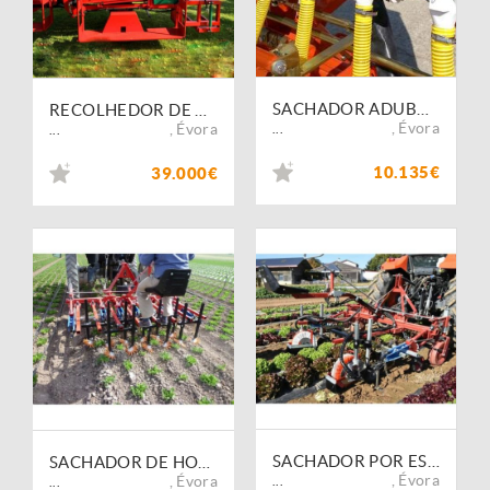
SACHADOR ADUBADOR ARTICULADO FI-SAH/5C/AD/4L/220LT COM KIT DE DIRECÇÃO
RECOLHEDOR DE BATATAS CARLOTTE SPRING 650\8
,
Évora
,
Évora
...
...
10.135€
39.000€
SACHADOR POR ESCOVA PARA COBERTURA DE PLÁSTICO
SACHADOR DE HORTICULAS TERRATECK FINGER WEEDER
,
Évora
,
Évora
...
...