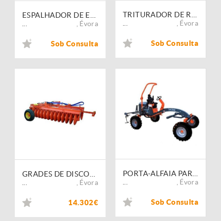
TRITURADOR DE RESTOS DE PODA JOPER TVP
ESPALHADOR DE ESTRUME REBOAL RE-4
,
Évora
,
Évora
...
...
Sob Consulta
Sob Consulta
PORTA-ALFAIA PARA HORTICULTURA AUTOMOTRIZ TERRATECK
GRADES DE DISCOS FIALHO FI-RTF TALAVERA
,
Évora
,
Évora
...
...
Sob Consulta
14.302€