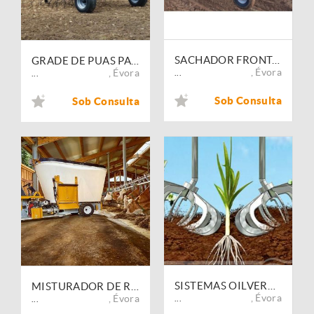
SACHADOR FRONTAL TERRATECK ARGUS
GRADE DE PUAS PARA HORTICULTURA TERRATECK 150cm
,
Évora
,
Évora
...
...
Sob Consulta
Sob Consulta
SISTEMAS OILVERAGRO ROTOBLISS E ROTOVERT
MISTURADOR DE RAÇÃO AUTOMOTRIZ MAMMUT PROFI MIX
,
Évora
,
Évora
...
...