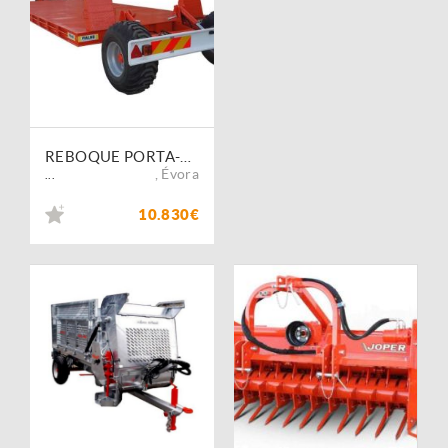
REBOQUE PORTA-ALFAIAS FIALHO FI-RTH 5500 X 2400 X 20 C/RODAS E TRAVÃO HID.
,
Évora
...
10.830€