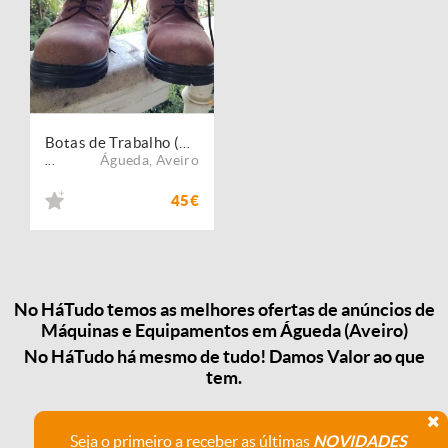
Botas de Trabalho (Biqueira de Áço) - IBER 8076 - Metal Free - Nº 42
Águeda
,
Aveiro
...
45€
No HáTudo temos as melhores ofertas de anúncios de
Máquinas e Equipamentos em Águeda (Aveiro)
No HáTudo há mesmo de tudo! Damos Valor ao que
tem.
Seja o primeiro a receber as últimas
NOVIDADES