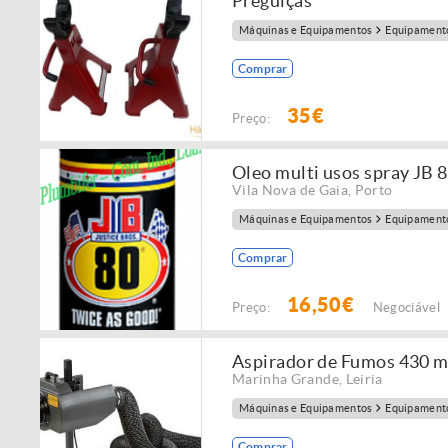
Preguiças
Máquinas e Equipamentos
Equipamento
Comprar
35€
Preço:
Oleo multi usos spray JB 
Vila Nova de Gaia
,
Porto
Máquinas e Equipamentos
Equipamento
Comprar
16,50€
Preço:
Negociável
Aspirador de Fumos 430 
Marinha Grande
,
Leiria
Máquinas e Equipamentos
Equipamento
Comprar