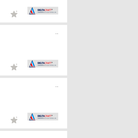
...
...