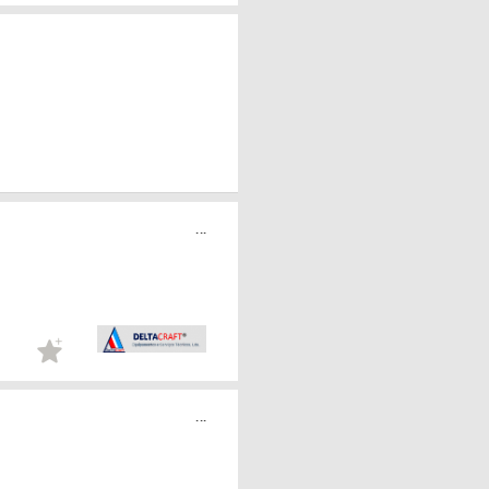
...
...