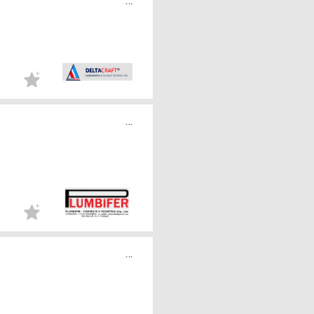
...
...
...