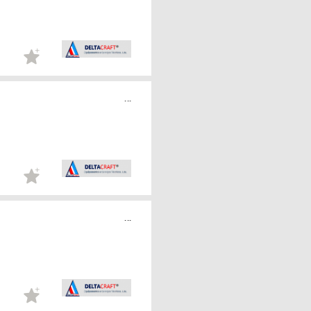
...
...