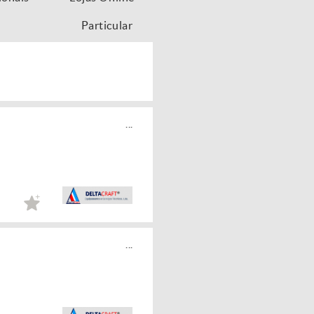
Particular
...
...