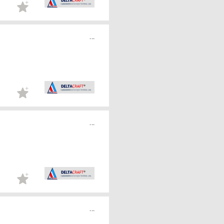
...
...
...