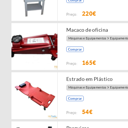
Comprar
220€
Preço:
Macaco de oficina
Máquinas e Equipamentos
Equipamento
Comprar
165€
Preço:
Estrado em Plástico
Máquinas e Equipamentos
Equipamento
Comprar
54€
Preço: