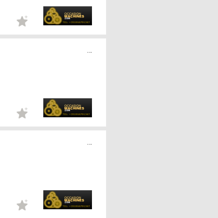
...
...