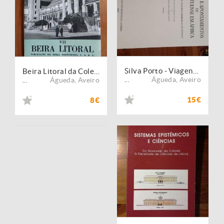
Silva Porto - Viagens e Apontamentos de Um Portuense em África
Beira Litoral da Coleção "Terras Portuguesas" da Shell (1950-1960)
Águeda
,
Aveiro
Águeda
,
Aveiro
...
...
15€
8€