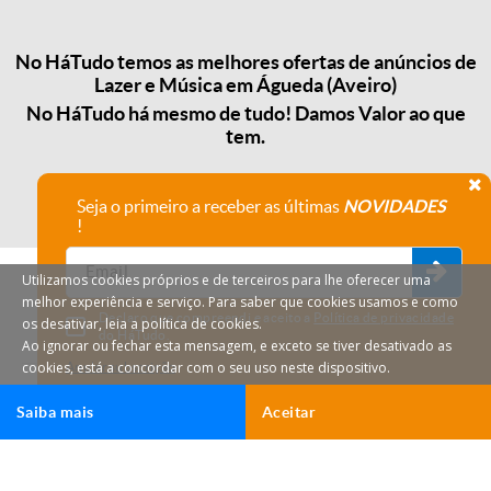
No HáTudo temos as melhores ofertas de anúncios de
Lazer e Música em Águeda (Aveiro)
No HáTudo há mesmo de tudo! Damos Valor ao que
tem.
Seja o primeiro a receber as últimas
NOVIDADES
!
Utilizamos cookies próprios e de terceiros para lhe oferecer uma
melhor experiência e serviço. Para saber que cookies usamos e como
Declaro que compreendi e aceito a
Política de privacidade
os desativar, leia a política de cookies.
do HáTudo.
Ao ignorar ou fechar esta mensagem, e exceto se tiver desativado as
cookies, está a concordar com o seu uso neste dispositivo.
Anular subscrição
Saiba mais
Aceitar
HáTudo © 2026 Todos os direitos reservados.