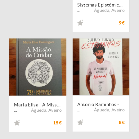
Sistemas Epistémicos e Ciências - Ana Luísa Janeira (Com Dedicatória)
Águeda
,
Aveiro
...
9€
António Raminhos - Somos Todos Estranhos
Maria Elisa - A Missão de Cuidar
Águeda
,
Aveiro
Águeda
,
Aveiro
...
...
8€
15€