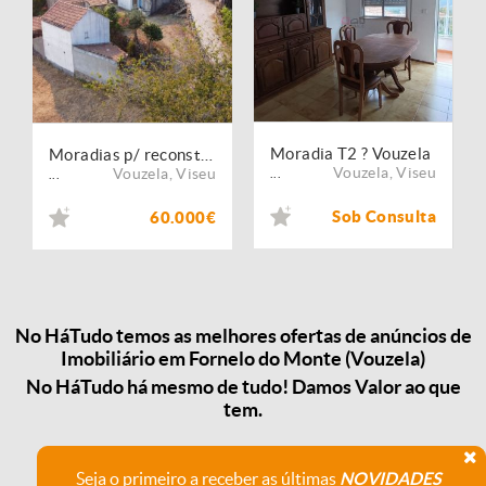
Moradia T2 ? Vouzela
Moradias p/ reconstrução ? Vouzela
Vouzela
,
Viseu
Vouzela
,
Viseu
...
...
Sob Consulta
60.000€
No HáTudo temos as melhores ofertas de anúncios de
Imobiliário em Fornelo do Monte (Vouzela)
No HáTudo há mesmo de tudo! Damos Valor ao que
tem.
Seja o primeiro a receber as últimas
NOVIDADES