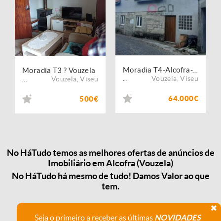
Moradia T4-Alcofra-VOUZELA
Moradia T3 ? Vouzela
Vouzela
,
Viseu
Vouzela
,
Viseu
...
...
64.000€
500€
No HáTudo temos as melhores ofertas de anúncios de
Imobiliário em Alcofra (Vouzela)
No HáTudo há mesmo de tudo! Damos Valor ao que
tem.
Seja o primeiro a receber as últimas
NOVIDADES