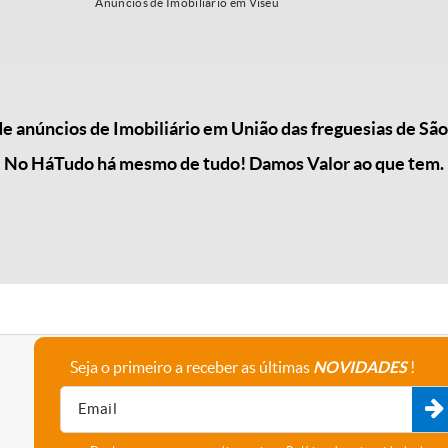
Anúncios de Imobiliário em Viseu
 anúncios de Imobiliário em União das freguesias de Sã
No HáTudo há mesmo de tudo! Damos Valor ao que tem.
Seja o primeiro a receber as últimas
NOVIDADES
!
A empresa
Fale connosco
Recrutamento