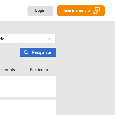
Login
Inserir anúncio
rio
Pesquisar
issionais
Particular
...