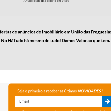
Anúncios de Imobiliário em Viseu
rtas de anúncios de Imobiliário em União das Freguesias
No HáTudo há mesmo de tudo! Damos Valor ao que tem.
Seja o primeiro a receber as últimas
NOVIDADES
!
A empresa
Fale connosco
Recrutamento