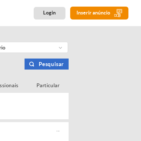
Login
Inserir anúncio
rio
Pesquisar
issionais
Particular
...