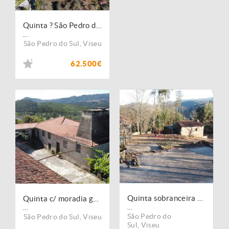
Quinta ? São Pedro do Sul
...
São Pedro do Sul
,
Viseu
62.500€
Quinta sobranceira ao rio Vouga-S.Pedro do Sul
Quinta c/ moradia granito-São Pedro do Sul
...
...
São Pedro do
São Pedro do Sul
,
Viseu
Sul
,
Viseu