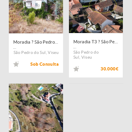
Moradia T3 ? São Pedro do Sul
Moradia ? São Pedro do Sul
...
...
São Pedro do
São Pedro do Sul
,
Viseu
Sul
,
Viseu
Sob Consulta
30.000€