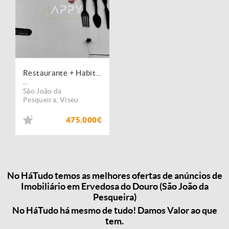
Restaurante + Habitação T3 em Ervedosa do Douro
...
São João da
Pesqueira
,
Viseu
475.000€
No HáTudo temos as melhores ofertas de anúncios de
Imobiliário em Ervedosa do Douro (São João da
Pesqueira)
No HáTudo há mesmo de tudo! Damos Valor ao que
tem.