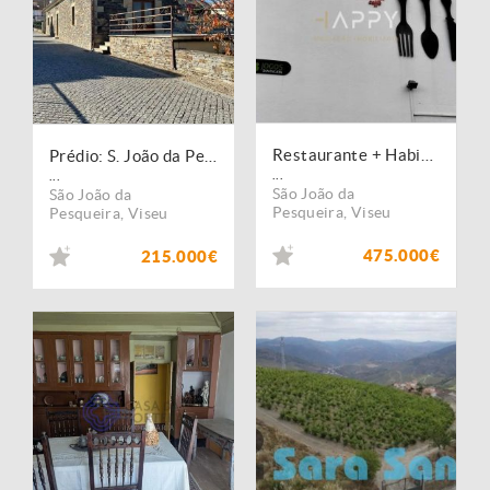
Restaurante + Habitação T3 em Ervedosa do Douro
Prédio: S. João da Pesqueira
...
...
São João da
São João da
Pesqueira
,
Viseu
Pesqueira
,
Viseu
475.000€
215.000€