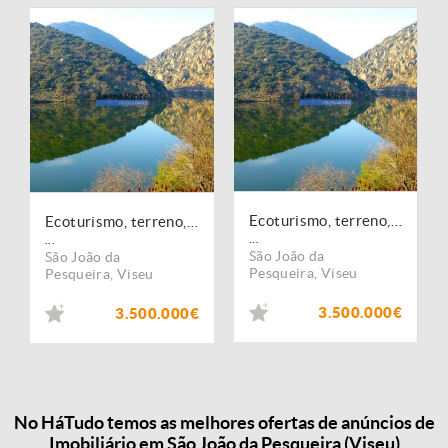
Ecoturismo, terreno, projeto, no Douro Superior. Portugal, S. João da Pesqueira
Ecoturismo, terreno, projeto, no Douro Superior. Portugal, S. João da Pesqueira
...
...
São João da
São João da
Pesqueira
,
Viseu
Pesqueira
,
Viseu
3.500.000€
3.500.000€
No HáTudo temos as melhores ofertas de anúncios de
Imobiliário em São João da Pesqueira (Viseu)