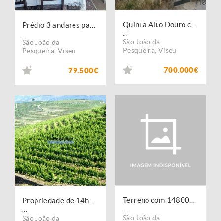
Quinta Alto Douro com Vinhas- São João Pesqueira
Prédio 3 andares para Investimento
...
...
São João da
São João da
Pesqueira
,
Viseu
Pesqueira
,
Viseu
700.000€
79.500€
Terreno com 14800m2, Vista para Rio Douro
Propriedade de 14ha com Vinha no Douro. Portugal, S. João da Pesqueira, Douro.
...
...
São João da
São João da