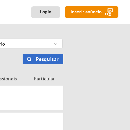
Login
Inserir anúncio
rio
Pesquisar
issionais
Particular
...