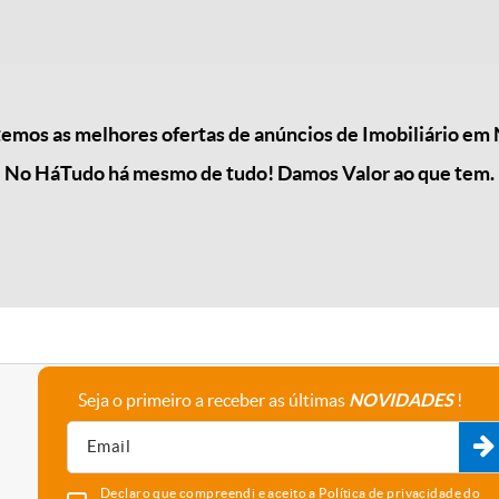
mos as melhores ofertas de anúncios de Imobiliário em 
No HáTudo há mesmo de tudo! Damos Valor ao que tem.
Seja o primeiro a receber as últimas
NOVIDADES
!
A empresa
Fale connosco
Recrutamento
Parceiros
Declaro que compreendi e aceito a
Política de privacidade
do