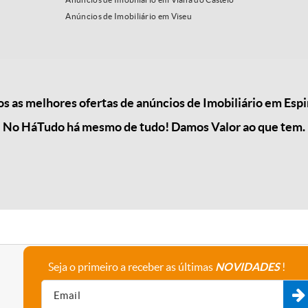
Anúncios de Imobiliário em Viseu
 as melhores ofertas de anúncios de Imobiliário em Esp
No HáTudo há mesmo de tudo! Damos Valor ao que tem.
Seja o primeiro a receber as últimas
NOVIDADES
!
A empresa
Fale connosco
Recrutamento