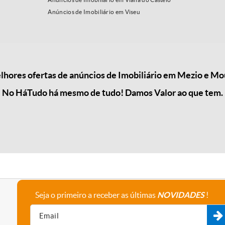
Anúncios de Imobiliário em Viseu
hores ofertas de anúncios de Imobiliário em Mezio e Mou
No HáTudo há mesmo de tudo! Damos Valor ao que tem.
Seja o primeiro a receber as últimas
NOVIDADES
!
A empresa
Fale connosco
Recrutamento