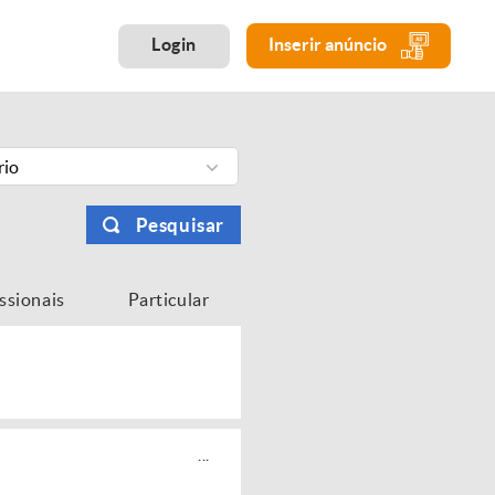
Login
Inserir anúncio
rio
Pesquisar
issionais
Particular
...