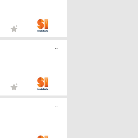
...
...