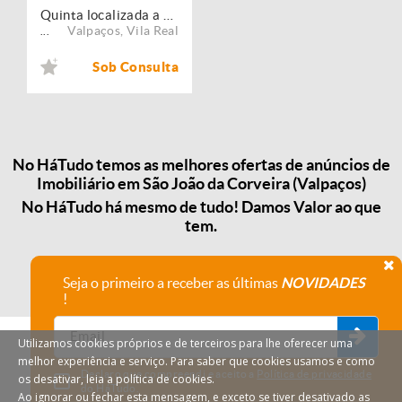
Quinta localizada a 7km da vila de Carrazedo de Montenegro
Valpaços
,
Vila Real
...
Sob Consulta
No HáTudo temos as melhores ofertas de anúncios de
Imobiliário em São João da Corveira (Valpaços)
No HáTudo há mesmo de tudo! Damos Valor ao que
tem.
Seja o primeiro a receber as últimas
NOVIDADES
!
Utilizamos cookies próprios e de terceiros para lhe oferecer uma
melhor experiência e serviço. Para saber que cookies usamos e como
Declaro que compreendi e aceito a
Política de privacidade
os desativar, leia a política de cookies.
do HáTudo.
Ao ignorar ou fechar esta mensagem, e exceto se tiver desativado as