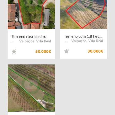
Terreno com 1,8 hectares em São João de Corveira
Terreno rústico situado em Rio Bom
Valpaços
,
Vila Real
Valpaços
,
Vila Real
...
...
30.000€
50.000€