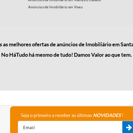
Anúncios de Imobiliário em Viseu
as melhores ofertas de anúncios de Imobiliário em Santa
No HáTudo há mesmo de tudo! Damos Valor ao que tem.
Seja o primeiro a receber as últimas
NOVIDADES
!
A empresa
Fale connosco
Recrutamento