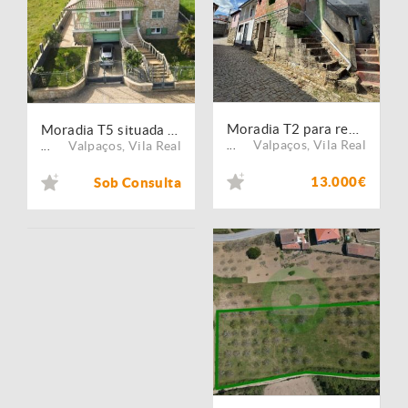
Moradia T2 para reabilitação em Ervões, Valpaços
Moradia T5 situada em Sá
Valpaços
,
Vila Real
Valpaços
,
Vila Real
...
...
13.000€
Sob Consulta