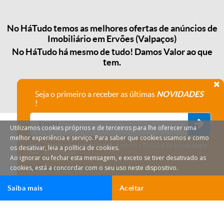
No HáTudo temos as melhores ofertas de anúncios de
Imobiliário em Ervões (Valpaços)
No HáTudo há mesmo de tudo! Damos Valor ao que
tem.
Seja o primeiro a receber as últimas
NOVIDADES
!
Utilizamos cookies próprios e de terceiros para lhe oferecer uma
melhor experiência e serviço. Para saber que cookies usamos e como
Declaro que compreendi e aceito a
Política de privacidade
os desativar, leia a política de cookies.
do HáTudo.
Ao ignorar ou fechar esta mensagem, e exceto se tiver desativado as
cookies, está a concordar com o seu uso neste dispositivo.
Anular subscrição
Saiba mais
Aceitar
HáTudo © 2026 Todos os direitos reservados.