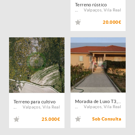
Terreno rústico
Valpaços
,
Vila Real
...
20.000€
Moradia de Luxo T3, com quintal em Valpaços
Terreno para cultivo
Valpaços
,
Vila Real
Valpaços
,
Vila Real
...
...
Sob Consulta
25.000€