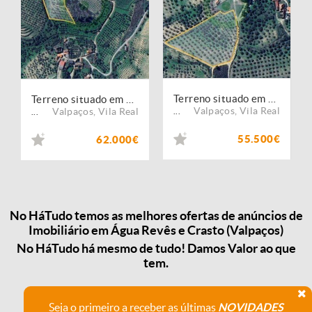
Terreno situado em Brunhais
Terreno situado em Brunhais
Valpaços
,
Vila Real
Valpaços
,
Vila Real
...
...
55.500€
62.000€
No HáTudo temos as melhores ofertas de anúncios de
Imobiliário em Água Revês e Crasto (Valpaços)
No HáTudo há mesmo de tudo! Damos Valor ao que
tem.
Seja o primeiro a receber as últimas
NOVIDADES