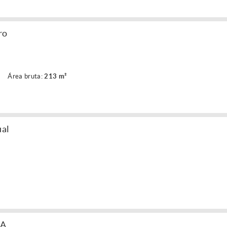
ro
Área bruta:
213 m²
ual
 A