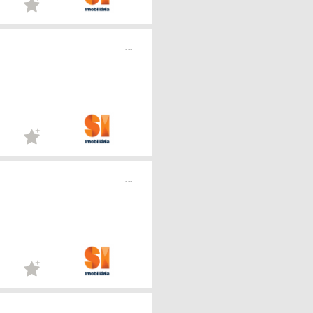
...
...
...