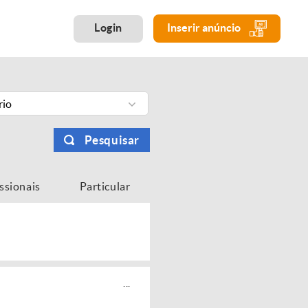
Login
Inserir anúncio
rio
Pesquisar
issionais
Particular
...