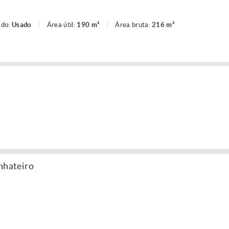
ado:
Usado
Área útil:
190 m²
Área bruta:
216 m²
nhateiro