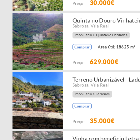
30.000€
Preço:
Quinta no Douro Vinhatei
Sabrosa
,
Vila Real
Imobiliário
Quintas e Herdades
Área útil:
18625 m²
Comprar
629.000€
Preço:
Terreno Urbanizável - Lad
Sabrosa
,
Vila Real
Imobiliário
Terrenos
Comprar
35.000€
Preço:
Vinha com beneficio Letra