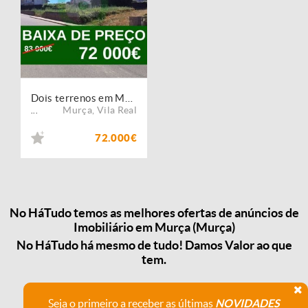
Dois terrenos em Murça
Murça
,
Vila Real
...
72.000€
No HáTudo temos as melhores ofertas de anúncios de
Imobiliário em Murça (Murça)
No HáTudo há mesmo de tudo! Damos Valor ao que
tem.
Seja o primeiro a receber as últimas
NOVIDADES