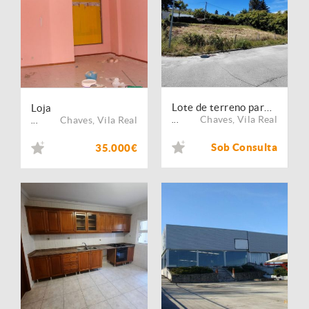
Lote de terreno para construção
Loja
Chaves
,
Vila Real
Chaves
,
Vila Real
...
...
Sob Consulta
35.000€