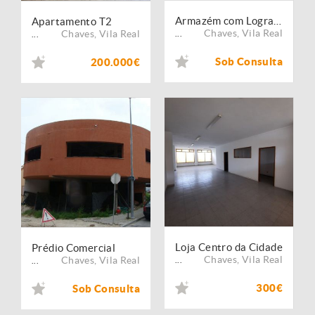
Armazém com Logradouro
Apartamento T2
Chaves
,
Vila Real
Chaves
,
Vila Real
...
...
Sob Consulta
200.000€
Loja Centro da Cidade
Prédio Comercial
Chaves
,
Vila Real
Chaves
,
Vila Real
...
...
300€
Sob Consulta