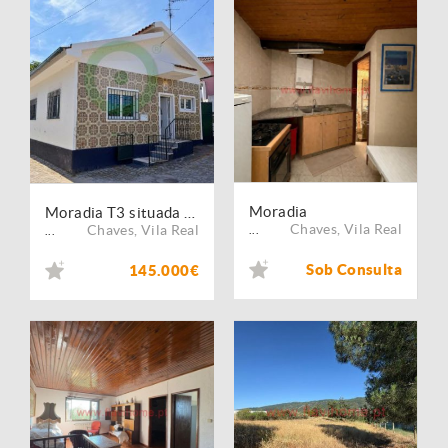
Moradia
Moradia T3 situada em Outeiro Seco
Chaves
,
Vila Real
Chaves
,
Vila Real
...
...
Sob Consulta
145.000€