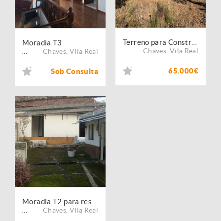
Terreno para Construção em Chaves
Moradia T3
Chaves
,
Vila Real
Chaves
,
Vila Real
...
...
65.000€
Sob Consulta
Moradia T2 para restauro
Chaves
,
Vila Real
...