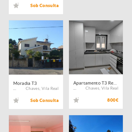
Sob Consulta
Apartamento T3 Renovado no Centro da Cidade
Moradia T3
Chaves
,
Vila Real
Chaves
,
Vila Real
...
...
800€
Sob Consulta