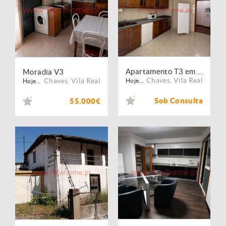
Apartamento T3 em Chaves ? Excelente Oportunidade
Moradia V3
Chaves
,
Vila Real
Chaves
,
Vila Real
Hoje...
Hoje...
Sob Consulta
55.000€