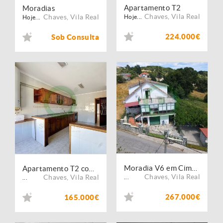
Apartamento T2
Moradias
Chaves
,
Vila Real
Chaves
,
Vila Real
Hoje...
Hoje...
224.000€
Sob Consulta
Moradia V6 em Cimo de Vila da Castanheira
Apartamento T2 com garagem situado em Chaves
Chaves
,
Vila Real
Chaves
,
Vila Real
...
...
267.000€
165.000€