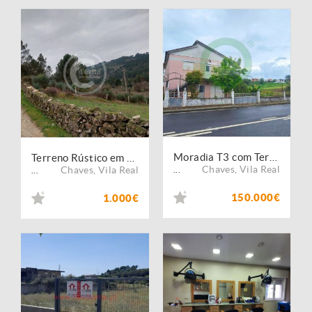
Moradia T3 com Terreno em Santa Cruz ? Chaves
Terreno Rústico em Oura - Chaves
Chaves
,
Vila Real
Chaves
,
Vila Real
...
...
150.000€
1.000€