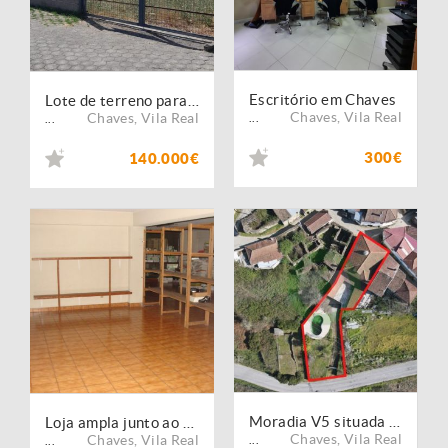
Escritório em Chaves
Lote de terreno para construção
Chaves
,
Vila Real
Chaves
,
Vila Real
...
...
300€
140.000€
Moradia V5 situada em Lagarelhos
Loja ampla junto ao Pingo Doce
Chaves
,
Vila Real
Chaves
,
Vila Real
...
...