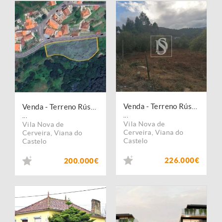
Venda - Terreno Rústico
Venda - Terreno Rústico
...
...
Vila Nova de
Vila Nova de
Cerveira
,
Viana do
Cerveira
,
Viana do
Castelo
Castelo
226.000€
200.000€