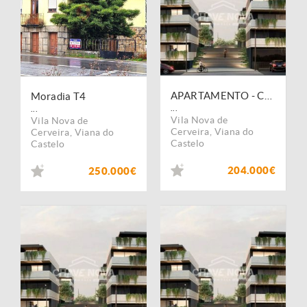
APARTAMENTO - CERVEIRA PREMIIUM
Moradia T4
...
...
Vila Nova de
Vila Nova de
Cerveira
,
Viana do
Cerveira
,
Viana do
Castelo
Castelo
204.000€
250.000€