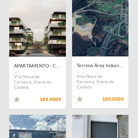
Terreno Área Industrial de Sapardos
APARTAMENTO - CERVEIRA PREMIIUM
...
...
Vila Nova de
Vila Nova de
Cerveira
,
Viana do
Cerveira
,
Viana do
Castelo
Castelo
180.000€
184.000€