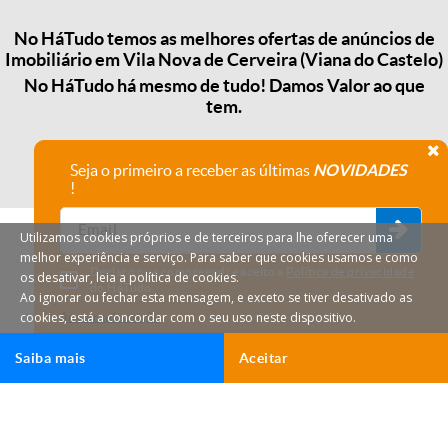
No HáTudo temos as melhores ofertas de anúncios de
Imobiliário em Vila Nova de Cerveira (Viana do Castelo)
No HáTudo há mesmo de tudo! Damos Valor ao que
tem.
Seja o primeiro a receber as últimas
NOVIDADES
!
Utilizamos cookies próprios e de terceiros para lhe oferecer uma
melhor experiência e serviço. Para saber que cookies usamos e como
Declaro que compreendi e aceito a
Política de privacidade
os desativar, leia a política de cookies.
do HáTudo.
Ao ignorar ou fechar esta mensagem, e exceto se tiver desativado as
cookies, está a concordar com o seu uso neste dispositivo.
Anular subscrição
Saiba mais
Aceitar
HáTudo © 2026 Todos os direitos reservados.