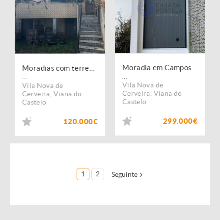
Moradia em Campos - VN Cerveira
Moradias com terreno em covas vila nova de cerveira
...
...
Vila Nova de
Vila Nova de
Cerveira
,
Viana do
Cerveira
,
Viana do
Castelo
Castelo
299.000€
120.000€
1
2
Seguinte