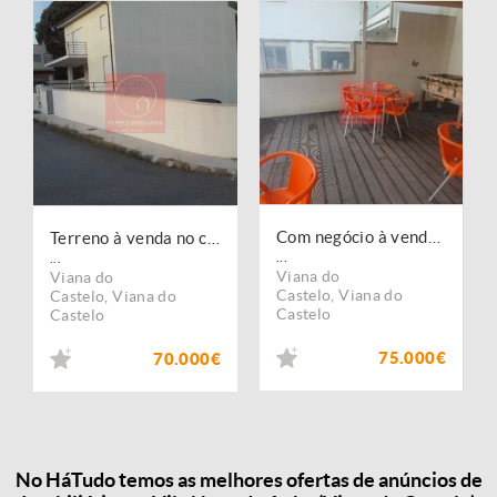
Com negócio à venda no concelho de Viana do Castelo, Viana do Castelo
Terreno à venda no concelho de Viana do Castelo, Viana do Castelo
...
...
Viana do
Viana do
Castelo
,
Viana do
Castelo
,
Viana do
Castelo
Castelo
75.000€
70.000€
No HáTudo temos as melhores ofertas de anúncios de