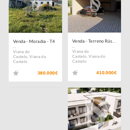
Venda - Terreno Rústico
Venda - Moradia - T4
...
...
Viana do
Viana do
Castelo
,
Viana do
Castelo
,
Viana do
Castelo
Castelo
410.000€
380.000€