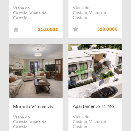
...
...
Viana do
Viana do
Castelo
,
Viana do
Castelo
,
Viana do
Castelo
Castelo
310.000€
310.000€
Apartamento T1 Moderno com Logradouro e Garagem em Vila Nova de Anha ? Viana do Castelo
Moradia V4 com vista mar
...
...
Viana do
Viana do
Castelo
,
Viana do
Castelo
,
Viana do
Castelo
Castelo