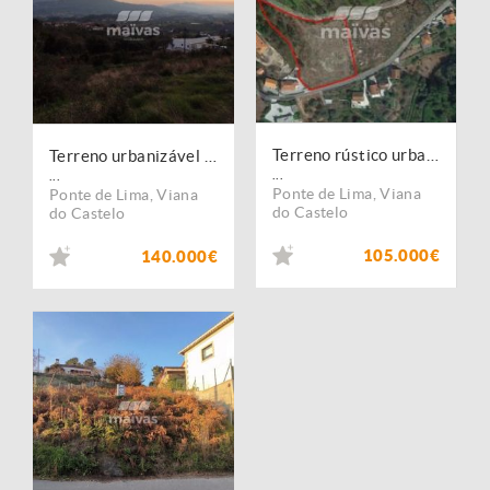
Terreno rústico urbanizável 5.000m2 - Refoios de Lima, Ponte de Lima
Terreno urbanizável 5.000m2 - Refoios do Lima, Ponte de Lima
...
...
Ponte de Lima
,
Viana
Ponte de Lima
,
Viana
do Castelo
do Castelo
105.000€
140.000€