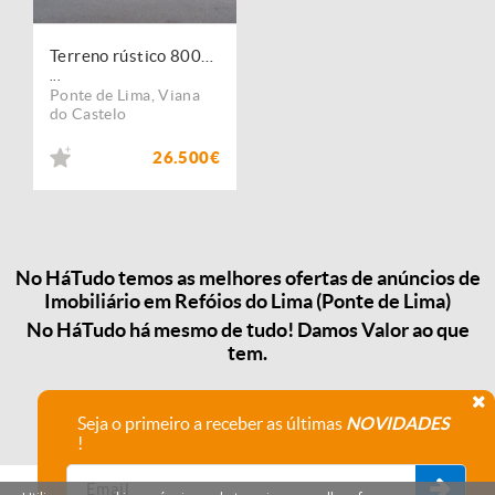
Terreno rústico 800m2 - Refoios de Lima, Ponte de Lima
...
Ponte de Lima
,
Viana
do Castelo
26.500€
No HáTudo temos as melhores ofertas de anúncios de
Imobiliário em Refóios do Lima (Ponte de Lima)
No HáTudo há mesmo de tudo! Damos Valor ao que
tem.
Seja o primeiro a receber as últimas
NOVIDADES
!