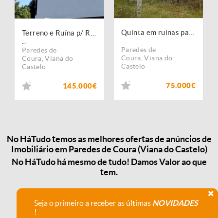
Quinta em ruinas para reconstrução em Paredes de Coura.
Terreno e Ruína p/ Restauro e Expansão, no Minho, em Agualonga. Portugal, V. do Castelo, Paredes de Coura.
...
...
Paredes de
Paredes de
Coura
,
Viana do
Coura
,
Viana do
Castelo
Castelo
75.000€
145.000€
No HáTudo temos as melhores ofertas de anúncios de
Imobiliário em Paredes de Coura (Viana do Castelo)
No HáTudo há mesmo de tudo! Damos Valor ao que
tem.
Seja o primeiro a receber as últimas
NOVIDADES
!