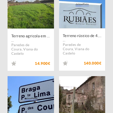
Terreno rústico de 4.900m2 e ruína, Rubiães, em Paredes de Coura. Portugal, Minho, Paredes de Coura.
Terreno agricola em Sao Martinho Coura
...
...
Paredes de
Paredes de
Coura
,
Viana do
Coura
,
Viana do
Castelo
Castelo
140.000€
14.900€