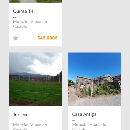
Quinta T4
...
Monção
,
Viana do
Castelo
545.000€
Casa Antiga
Terreno
...
...
Monção
,
Viana do
Monção
,
Viana do
Castelo
Castelo