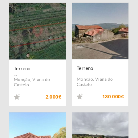
Terreno
Terreno
...
...
Monção
,
Viana do
Monção
,
Viana do
Castelo
Castelo
130.000€
2.000€