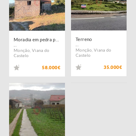
Terreno
Moradia em pedra para reconstrução
...
...
Monção
,
Viana do
Monção
,
Viana do
Castelo
Castelo
35.000€
58.000€