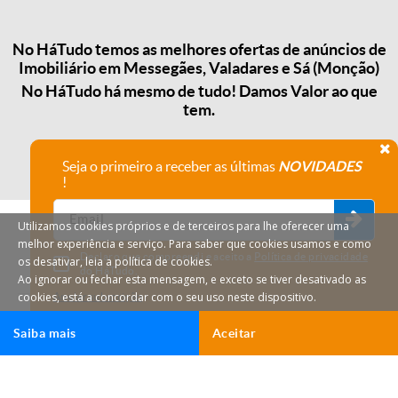
No HáTudo temos as melhores ofertas de anúncios de
Imobiliário em Messegães, Valadares e Sá (Monção)
No HáTudo há mesmo de tudo! Damos Valor ao que
tem.
Seja o primeiro a receber as últimas
NOVIDADES
!
Utilizamos cookies próprios e de terceiros para lhe oferecer uma
melhor experiência e serviço. Para saber que cookies usamos e como
Declaro que compreendi e aceito a
Política de privacidade
os desativar, leia a política de cookies.
do HáTudo.
Ao ignorar ou fechar esta mensagem, e exceto se tiver desativado as
cookies, está a concordar com o seu uso neste dispositivo.
Anular subscrição
Saiba mais
Aceitar
HáTudo © 2026 Todos os direitos reservados.