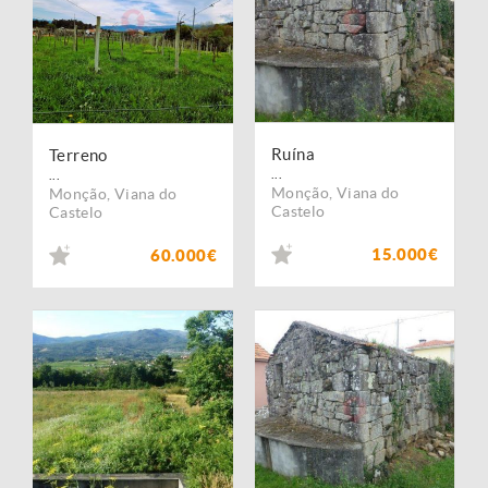
Ruína
Terreno
...
...
Monção
,
Viana do
Monção
,
Viana do
Castelo
Castelo
15.000€
60.000€