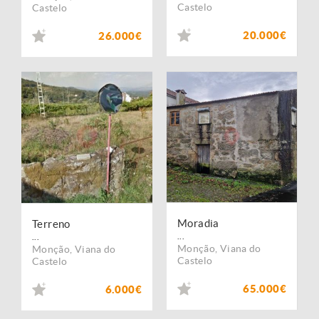
Castelo
Castelo
20.000€
26.000€
Moradia
Terreno
...
...
Monção
,
Viana do
Monção
,
Viana do
Castelo
Castelo
65.000€
6.000€