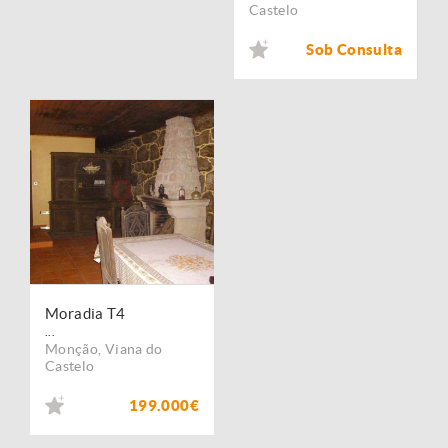
Castelo
Sob Consulta
Moradia T4
...
Monção
,
Viana do
Castelo
199.000€