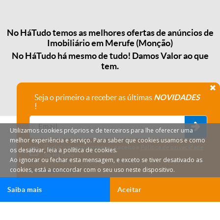
No HáTudo temos as melhores ofertas de anúncios de
Imobiliário em Merufe (Monção)
No HáTudo há mesmo de tudo! Damos Valor ao que
tem.
Seja o primeiro a receber as últimas
NOVIDADES
!
Utilizamos cookies próprios e de terceiros para lhe oferecer uma
melhor experiência e serviço. Para saber que cookies usamos e como
Declaro que compreendi e aceito a
Política de privacidade
os desativar, leia a política de cookies.
do HáTudo.
Ao ignorar ou fechar esta mensagem, e exceto se tiver desativado as
cookies, está a concordar com o seu uso neste dispositivo.
Anular subscrição
Saiba mais
Aceitar
HáTudo © 2026 Todos os direitos reservados.