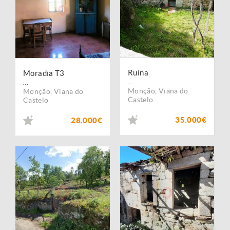
Ruína
Moradia T3
...
...
Monção
,
Viana do
Monção
,
Viana do
Castelo
Castelo
35.000€
28.000€