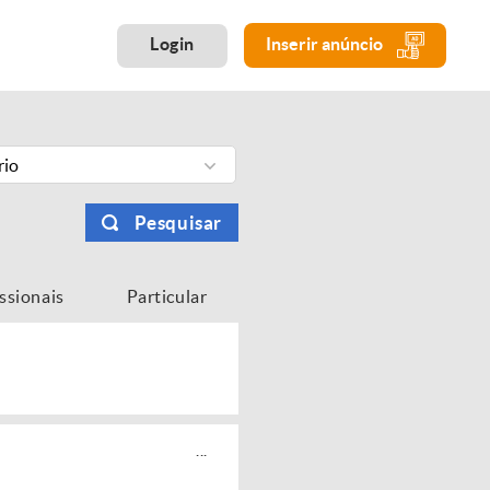
Login
Inserir anúncio
rio
Pesquisar
issionais
Particular
...