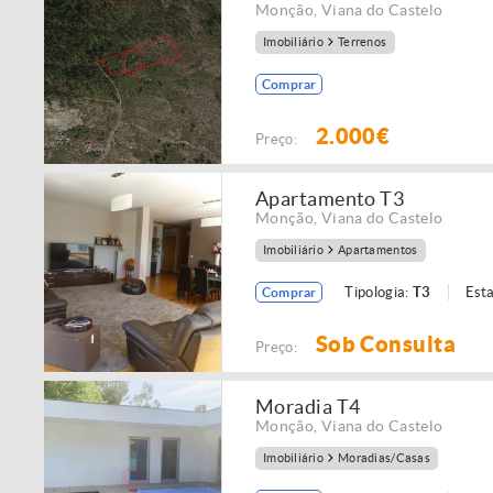
Monção
,
Viana do Castelo
Imobiliário
Terrenos
Comprar
2.000€
Preço:
Apartamento T3
Monção
,
Viana do Castelo
Imobiliário
Apartamentos
Tipologia:
T3
Est
Comprar
Sob Consulta
Preço:
Moradia T4
Monção
,
Viana do Castelo
Imobiliário
Moradias/Casas