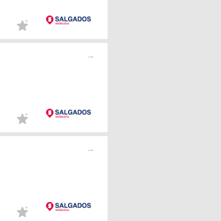
...
...