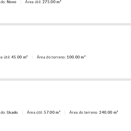
ado:
Novo
Área útil:
275.00 m²
a útil:
45.00 m²
Área do terreno:
100.00 m²
ado:
Usado
Área útil:
57.00 m²
Área do terreno:
240.00 m²