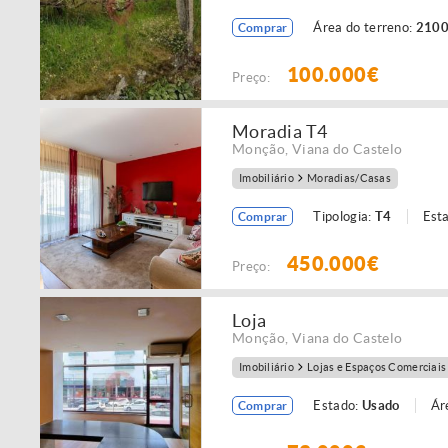
Área do terreno:
2100
Comprar
100.000€
Preço:
Moradia T4
Monção
,
Viana do Castelo
Imobiliário
Moradias/Casas
Tipologia:
T4
Est
Comprar
450.000€
Preço:
Loja
Monção
,
Viana do Castelo
Imobiliário
Lojas e Espaços Comerciais
Estado:
Usado
Ár
Comprar