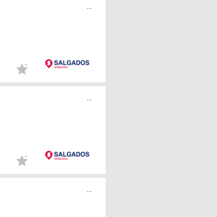
...
...
...