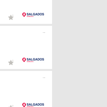
...
...