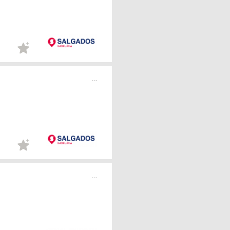
...
...