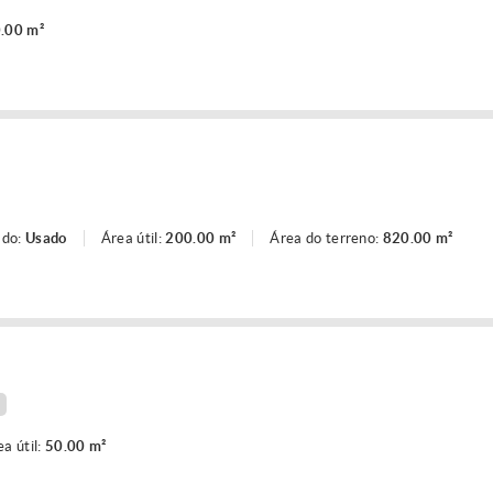
.00 m²
ado:
Usado
Área útil:
200.00 m²
Área do terreno:
820.00 m²
ea útil:
50.00 m²