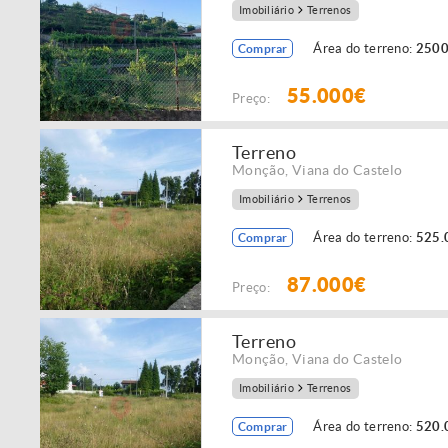
Imobiliário
Terrenos
Área do terreno:
2500
Comprar
55.000€
Preço:
Terreno
Monção
,
Viana do Castelo
Imobiliário
Terrenos
Área do terreno:
525.
Comprar
87.000€
Preço:
Terreno
Monção
,
Viana do Castelo
Imobiliário
Terrenos
Área do terreno:
520.
Comprar