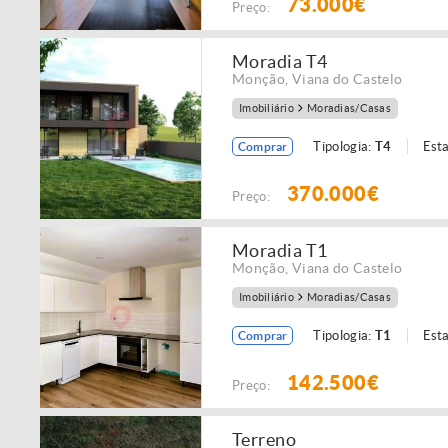
73.000€
Preço:
Moradia T4
Monção
,
Viana do Castelo
Imobiliário
Moradias/Casas
Tipologia:
T4
Est
Comprar
370.000€
Preço:
Moradia T1
Monção
,
Viana do Castelo
Imobiliário
Moradias/Casas
Tipologia:
T1
Est
Comprar
142.500€
Preço:
Terreno