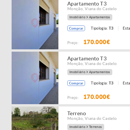
Apartamento T3
Monção
,
Viana do Castelo
Imobiliário
Apartamentos
Tipologia:
T3
Est
Comprar
170.000€
Preço:
Apartamento T3
Monção
,
Viana do Castelo
Imobiliário
Apartamentos
Tipologia:
T3
Est
Comprar
170.000€
Preço:
Terreno
Monção
,
Viana do Castelo
Imobiliário
Terrenos