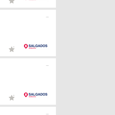
...
...
...