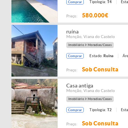
Tipologia:
T4
Est
Comprar
580.000€
Preço:
ruína
Monção
,
Viana do Castelo
Imobiliário
Moradias/Casas
Estado:
Ruína
Áre
Comprar
Sob Consulta
Preço:
Casa antiga
Monção
,
Viana do Castelo
Imobiliário
Moradias/Casas
Tipologia:
T2
Est
Comprar
Sob Consulta
Preço: