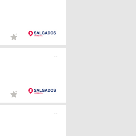
...
...