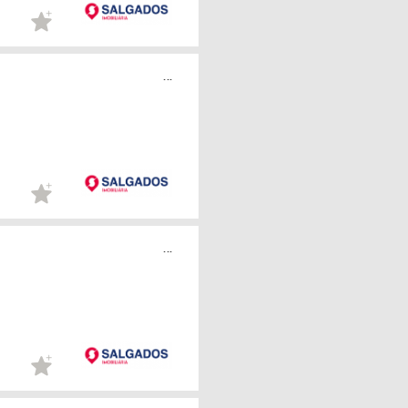
...
...