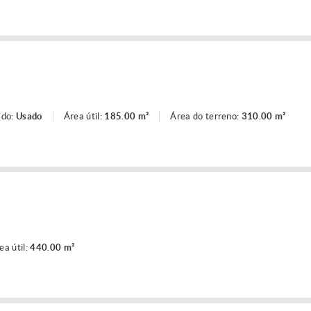
ado:
Usado
Área útil:
185.00 m²
Área do terreno:
310.00 m²
ea útil:
440.00 m²