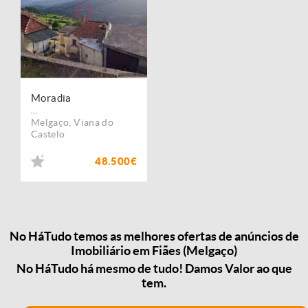
Moradia
...
Melgaço
,
Viana do
Castelo
48.500€
No HáTudo temos as melhores ofertas de anúncios de
Imobiliário em Fiães (Melgaço)
No HáTudo há mesmo de tudo! Damos Valor ao que
tem.